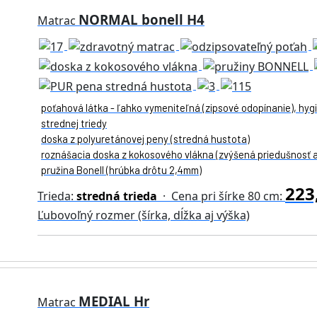
NORMAL bonell H4
Matrac
poťahová látka - ľahko vymeniteľná (zipsové odopínanie), hygi
strednej triedy
doska z polyuretánovej peny (stredná hustota)
roznášacia doska z kokosového vlákna (zvýšená priedušnosť a
pružina Bonell (hrúbka drôtu 2,4mm)
223
Trieda:
stredná trieda
· Cena pri šírke 80 cm:
Ľubovoľný rozmer (šírka, dĺžka aj výška)
MEDIAL Hr
Matrac