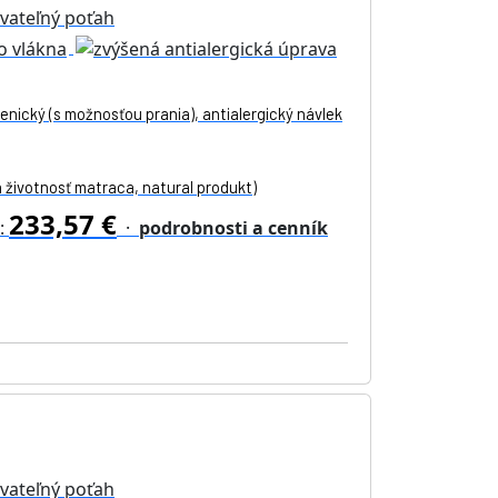
enický (s možnosťou prania), antialergický návlek
 životnosť matraca, natural produkt)
233,57 €
m:
·
podrobnosti a cenník