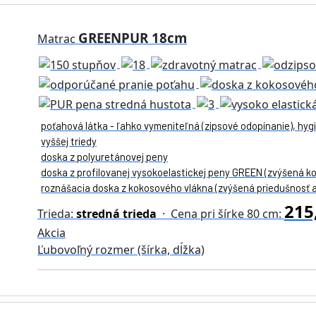
GREENPUR 18cm
Matrac
poťahová látka - ľahko vymeniteľná (zipsové odopínanie), hygi
vyššej triedy
doska z polyuretánovej peny
doska z profilovanej vysokoelastickej peny GREEN (zvýšená k
roznášacia doska z kokosového vlákna (zvýšená priedušnosť a 
215
Trieda:
stredná trieda
· Cena pri šírke 80 cm:
Akcia
Ľubovoľný rozmer (šírka, dĺžka)