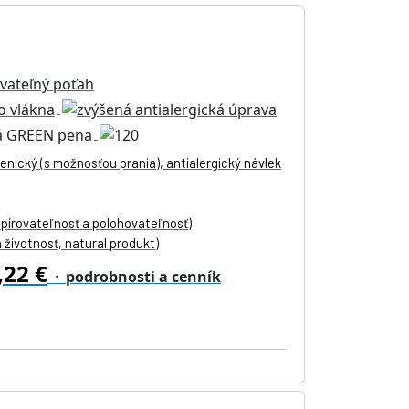
enický (s možnosťou prania), antialergický návlek
opírovateľnosť a polohovateľnosť)
životnosť, natural produkt)
,22 €
·
podrobnosti a cenník