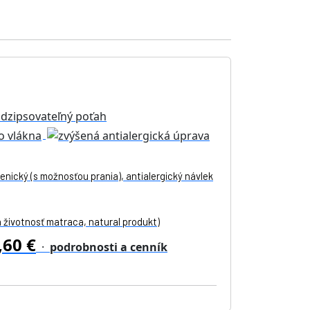
enický (s možnosťou prania), antialergický návlek
 životnosť matraca, natural produkt)
,60 €
·
podrobnosti a cenník