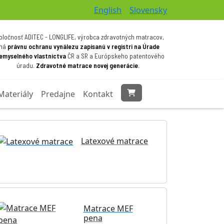
English
Slovensky
oločnosť ADITEC - LONGLIFE, výrobca zdravotných matracov,
má
právnu ochranu vynálezu zapísanú v registri na Úrade
iemyselného vlastníctva
ČR a SR a Európskeho patentového
úradu.
Zdravotné matrace novej generácie.
Materiály
Predajne
Kontakt
Latexové matrace
Matrace MEF
pena