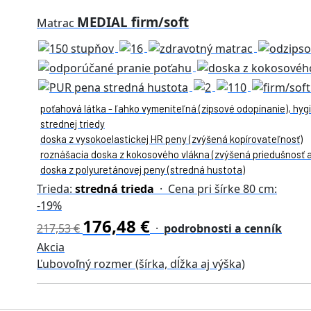
MEDIAL firm/soft
Matrac
poťahová látka - ľahko vymeniteľná (zipsové odopínanie), hygi
strednej triedy
doska z vysokoelastickej HR peny (zvýšená kopírovateľnosť)
roznášacia doska z kokosového vlákna (zvýšená priedušnosť a
doska z polyuretánovej peny (stredná hustota)
Trieda:
stredná trieda
· Cena pri šírke 80 cm:
-19%
176,48 €
217,53 €
·
podrobnosti a cenník
Akcia
Ľubovoľný rozmer (šírka, dĺžka aj výška)