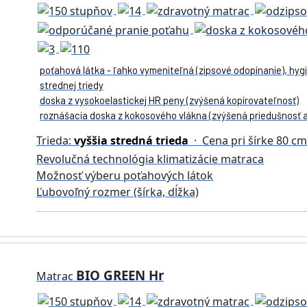
poťahová látka - ľahko vymeniteľná (zipsové odopínanie), hygi
strednej triedy
doska z vysokoelastickej HR peny (zvýšená kopírovateľnosť)
roznášacia doska z kokosového vlákna (zvýšená priedušnosť a
Trieda:
vyššia stredná trieda
· Cena pri šírke 80 c
Revolučná technológia klimatizácie matraca
Možnosť výberu poťahových látok
Ľubovoľný rozmer (šírka, dĺžka)
BIO GREEN Hr
Matrac