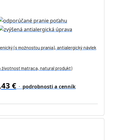
enický (s možnosťou prania), antialergický návlek
 životnosť matraca, natural produkt)
,43 €
·
podrobnosti a cenník