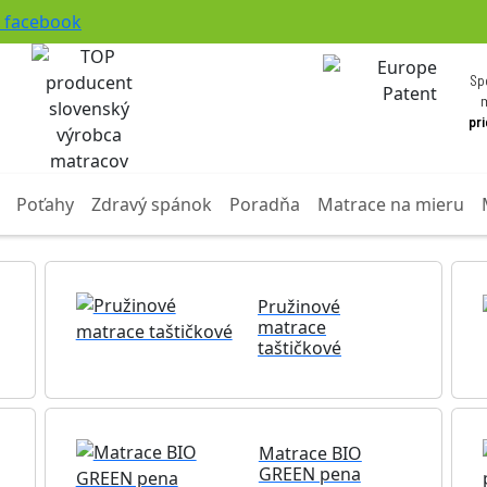
facebook
Sp
pr
Poťahy
Zdravý spánok
Poradňa
Matrace na mieru
Pružinové
matrace
taštičkové
Matrace BIO
GREEN pena