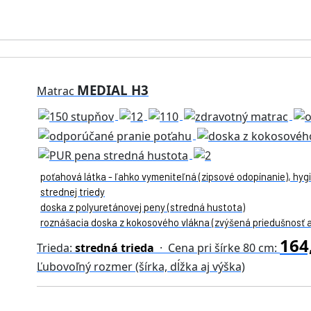
MEDIAL H3
Matrac
poťahová látka - ľahko vymeniteľná (zipsové odopínanie), hygi
strednej triedy
doska z polyuretánovej peny (stredná hustota)
roznášacia doska z kokosového vlákna (zvýšená priedušnosť a
164
Trieda:
stredná trieda
· Cena pri šírke 80 cm:
Ľubovoľný rozmer (šírka, dĺžka aj výška)