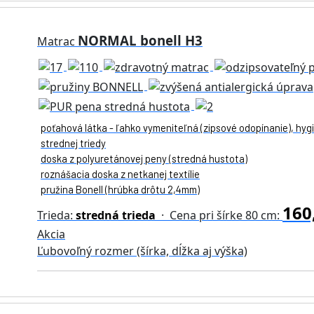
NORMAL bonell H3
Matrac
poťahová látka - ľahko vymeniteľná (zipsové odopínanie), hygi
strednej triedy
doska z polyuretánovej peny (stredná hustota)
roznášacia doska z netkanej textílie
pružina Bonell (hrúbka drôtu 2,4mm)
160
Trieda:
stredná trieda
· Cena pri šírke 80 cm:
Akcia
Ľubovoľný rozmer (šírka, dĺžka aj výška)