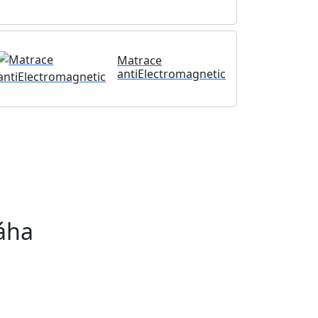
Matrace
antiElectromagnetic
áha