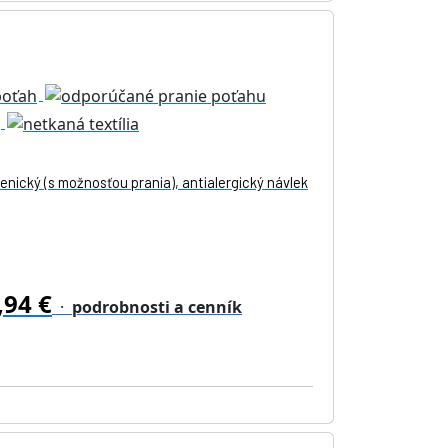
enický (s možnosťou prania), antialergický návlek
,94 €
·
podrobnosti a cenník