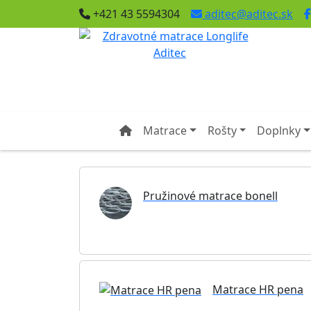
+421 43 5594304
aditec@aditec.sk
Matrace
Rošty
Doplnky
Pružinové matrace bonell
Matrace HR pena