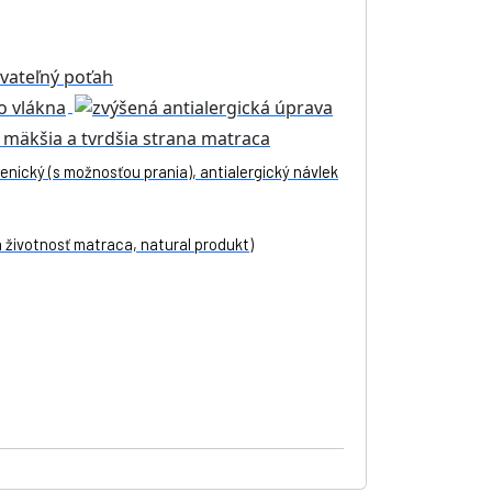
enický (s možnosťou prania), antialergický návlek
 životnosť matraca, natural produkt)