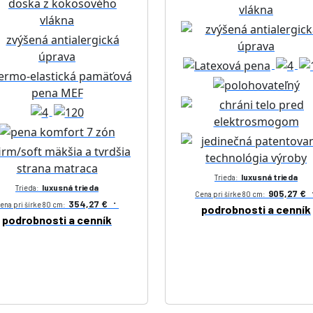
luxusná trieda
Trieda:
luxusná trieda
Trieda:
905,27 €
Cena pri šírke 80 cm:
·
354,27 €
ena pri šírke 80 cm:
podrobnosti a cenník
podrobnosti a cenník