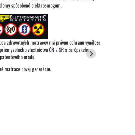
oblémy spôsobené elektrosmogom.
obca zdravotných matracov má právnu ochranu vynálezu
 priemyselného vlastníctva ČR a SR a Európskeho
patentového úradu.
né matrace novej generácie.