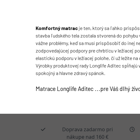
Komfortný matrac
je ten, ktorý sa ľahko prispôs
stavba ľudského tela zostala stvorená do pohybu v 
vážne problémy, keď sa musí prispôsobiť do inej n
zodpovedajúcej podpory pre chrbticu v ležiacej po
elastickú podporu v ležiacej polohe, či už ležíte na
Výrobky produktovej rady Longlife Aditec spĺňajú 
spokojný a hlavne zdravý spánok.
Matrace Longlife Aditec ...pre Váš dlhý živ
Doprava zadarmo pri
nákupe nad 160 €