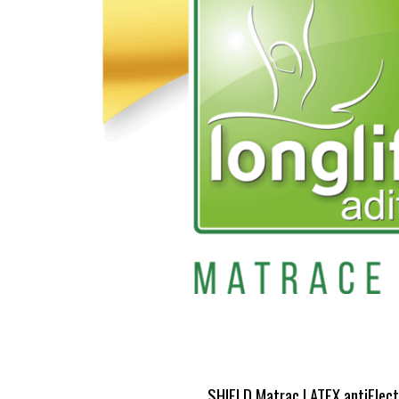
SHIELD Matrac LATEX antiElec