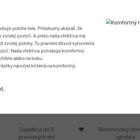
obuje polohe tela. Prieskumy ukázali, že
zvislej pozícii. A preto naša chrbtica má
ež zvislej polohy. Tu pramení dôvod vytvorenia
zícii. Naša chrbtica potrebuje komfortnú
 chrbte alebo na boku.
všetky náročné kritériá na komfortný,
ot.
Expedícia do 3
Renomovaný slov
pracovných dní
výrobca