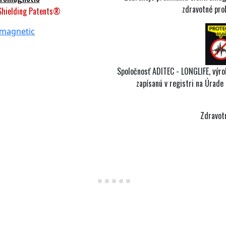
zdravotné pr
 Shielding Patents®
Spoločnosť ADITEC - LONGLIFE, výr
zapísanú v registri na Úrade
Zdravot