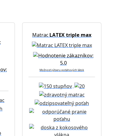
Matrac
LATEX triple max
c
Možnosť výberu poťahových látok