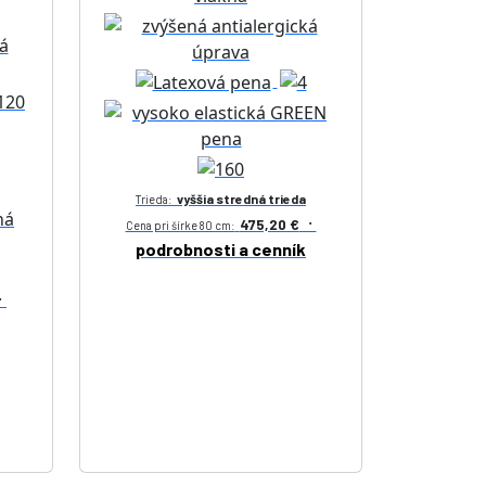
vyššia stredná trieda
Trieda:
·
475,20 €
Cena pri šírke 80 cm:
podrobnosti a cenník
·