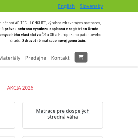
English
Slovensky
oločnosť ADITEC - LONGLIFE, výrobca zdravotných matracov,
má
právnu ochranu vynálezu zapísanú v registri na Úrade
iemyselného vlastníctva
ČR a SR a Európskeho patentového
úradu.
Zdravotné matrace novej generácie.
Materiály
Predajne
Kontakt
AKCIA 2026
Matrace pre dospelých
stredná váha