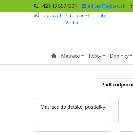
+421 43 5594304
aditec@aditec.sk
Matrace
Rošty
Doplnky
Podľa odporú
Matrace do detskej postieľky