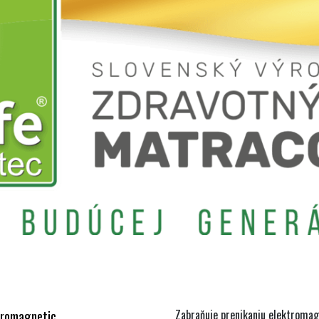
tromagnetic
Zabraňuje prenikaniu elektromagn