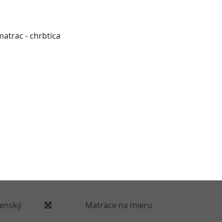
enský
Matrace na mieru