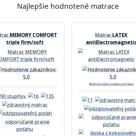
Najlepšie hodnotené matrace
trac
MEMORY COMFORT
Matrac
LATEX
triple firm/soft
antiElectromagneti
Možnosť výberu poťahových látok