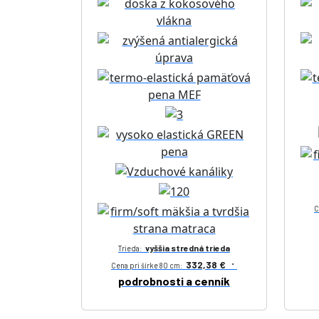
C
vyššia stredná trieda
Trieda:
·
332,38 €
Cena pri šírke 80 cm:
podrobnosti a cenník