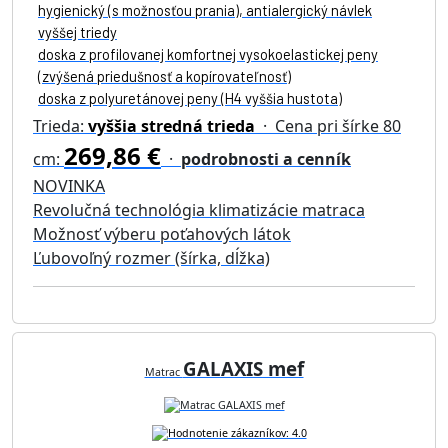
hygienický (s možnosťou prania), antialergický návlek
vyššej triedy
doska z profilovanej komfortnej vysokoelastickej peny
(zvýšená priedušnosť a kopírovateľnosť)
doska z polyuretánovej peny (H4 vyššia hustota)
Trieda:
vyššia stredná trieda
· Cena pri šírke 80
269,86 €
cm:
·
podrobnosti a cenník
NOVINKA
Revolučná technológia klimatizácie matraca
Možnosť výberu poťahových látok
Ľubovoľný rozmer (šírka, dĺžka)
GALAXIS mef
Matrac