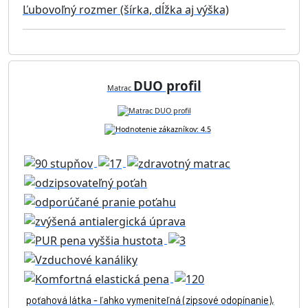
Ľubovoľný rozmer (šírka, dĺžka aj výška)
DUO profil
Matrac
poťahová látka - ľahko vymeniteľná (zipsové odopínanie),