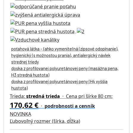
poťahová látka - ľahko vymeniteľná (zipsové odopínanie),
hygienický (s možnosťou prania), antialergický návlek
strednej triedy
doska z profilovanej polyuretánovej peny (masážna pena,
H3 stredná hustota)
doska z profilovanej polyuretánovej peny (H4 vyššia
hustota)
Trieda:
stredná trieda
· Cena pri šírke 80 cm:
170,62 €
·
podrobnosti a cenník
NOVINKA
Ľubovoľný rozmer (šírka, dĺžka)