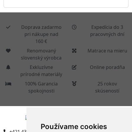
Doprava zadarmo
Expedícia do 3
pri nákupe nad
pracovných dní
160 €
Renomovaný
Matrace na mieru
slovenský výrobca
Exkluzívne
Online poradňa
prírodné materiály
100% Garancia
25 rokov
spokojnosti
skúseností
Používame cookies
+421 43 5594304