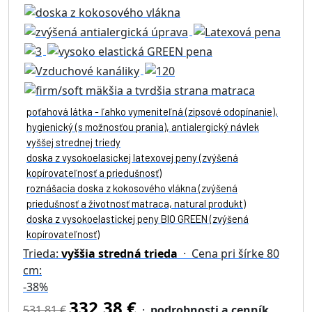
poťahová látka - ľahko vymeniteľná (zipsové odopínanie),
hygienický (s možnosťou prania), antialergický návlek
vyššej strednej triedy
doska z vysokoelasickej latexovej peny (zvýšená
kopírovateľnosť a priedušnosť)
roznášacia doska z kokosového vlákna (zvýšená
priedušnosť a životnosť matraca, natural produkt)
doska z vysokoelastickej peny BIO GREEN (zvýšená
kopírovateľnosť)
Trieda:
vyššia stredná trieda
· Cena pri šírke 80
cm:
-38%
332,38 €
531,81 €
·
podrobnosti a cenník