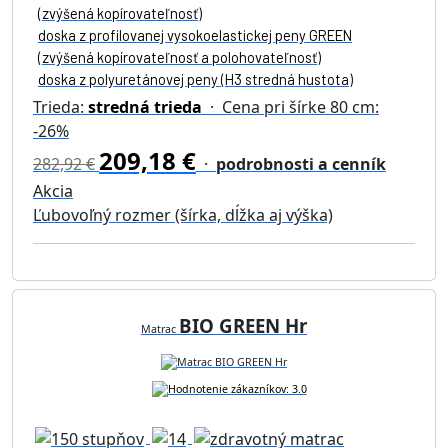
(zvýšená kopírovateľnosť)
doska z profilovanej vysokoelastickej peny GREEN
(zvýšená kopírovateľnosť a polohovateľnosť)
doska z polyuretánovej peny (H3 stredná hustota)
Trieda:
stredná trieda
· Cena pri šírke 80 cm:
-26%
209,18 €
282,92 €
·
podrobnosti a cenník
Akcia
Ľubovoľný rozmer (šírka, dĺžka aj výška)
BIO GREEN Hr
Matrac