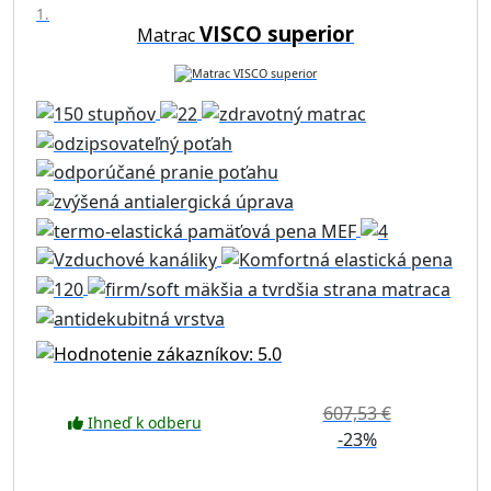
1.
VISCO superior
Matrac
607,53 €
Ihneď k odberu
-23%