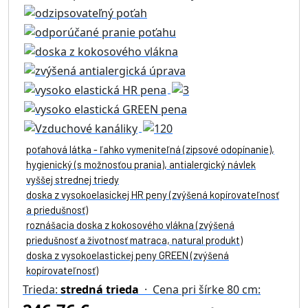
poťahová látka - ľahko vymeniteľná (zipsové odopínanie),
hygienický (s možnosťou prania), antialergický návlek
vyššej strednej triedy
doska z vysokoelasickej HR peny (zvýšená kopírovateľnosť
a priedušnosť)
roznášacia doska z kokosového vlákna (zvýšená
priedušnosť a životnosť matraca, natural produkt)
doska z vysokoelastickej peny GREEN (zvýšená
kopírovateľnosť)
Trieda:
stredná trieda
· Cena pri šírke 80 cm: