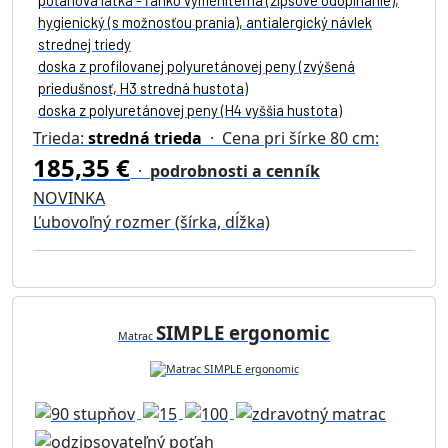
hygienický (s možnosťou prania), antialergický návlek
strednej triedy
doska z profilovanej polyuretánovej peny (zvýšená
priedušnosť, H3 stredná hustota)
doska z polyuretánovej peny (H4 vyššia hustota)
Trieda:
stredná trieda
· Cena pri šírke 80 cm:
185,35 €
·
podrobnosti a cenník
NOVINKA
Ľubovoľný rozmer (šírka, dĺžka)
SIMPLE ergonomic
Matrac