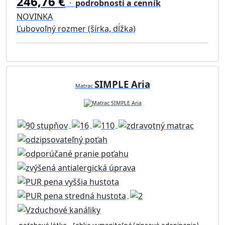
246,76 €
·
podrobnosti a cenník
NOVINKA
Ľubovoľný rozmer (šírka, dĺžka)
SIMPLE Aria
Matrac
poťahová látka - ľahko vymeniteľná (zipsové odopínanie),