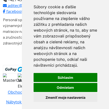
aditec@aditec.sk
Súbory cookie a ďalšie
facebook
technológie sledovania
používame na zlepšenie vášho
Personál spoločnosti Aditec tvoria odborníci, ktorí pôsobili vo
zážitku z prehliadania našich
významných funkciách v niekoľkých spoločnostiach na výrobu
webových stránok, na to, aby sme
matracov na Slovensku. Svojimi vedomosťami, skúsenosťami
vám zobrazovali prispôsobený
a zručnosťou značnou mierou prispeli k vývoju a kvalite výroby
obsah a cielené reklamy, na
zdravotných matracov na Slovensku.
analýzu návštevnosti našich
webových stránok a na
pochopenie toho, odkiaľ naši
návštevníci prichádzajú.
Súhlasím
Odmietam
Obchodné podmienky
|
Ochrana osobných údajov
Zmeniť moje nastavenia
Nábytok Sosna
| Webstránky vytvoril
www.Aweb.sk -
tvorba web stránok