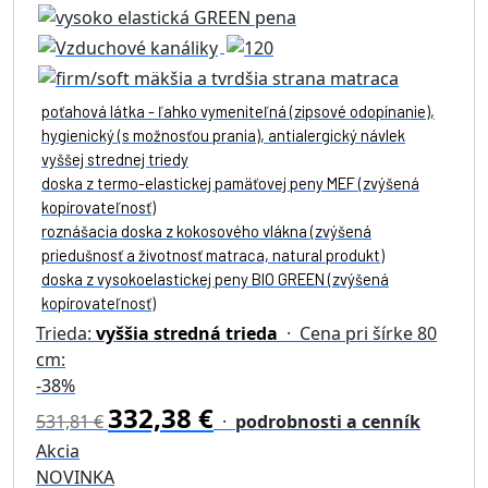
poťahová látka - ľahko vymeniteľná (zipsové odopínanie),
hygienický (s možnosťou prania), antialergický návlek
vyššej strednej triedy
doska z termo-elastickej pamäťovej peny MEF (zvýšená
kopírovateľnosť)
roznášacia doska z kokosového vlákna (zvýšená
priedušnosť a životnosť matraca, natural produkt)
doska z vysokoelastickej peny BIO GREEN (zvýšená
kopírovateľnosť)
Trieda:
vyššia stredná trieda
· Cena pri šírke 80
cm:
-38%
332,38 €
531,81 €
·
podrobnosti a cenník
Akcia
NOVINKA