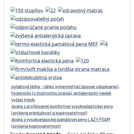
poťahová látka - ľahko vymeniteľná (zipsové odopínanie),
hygienický (s možnosťou prania), antialergický návlek
vyššej triedy
doska z profilovanej komfortnej vysokoelastickej peny
(zvýšená priedušnosť a kopírovateľnosť)
doska z vysokoelasickej pamäťovej peny LAZY FOAM
(zvýšená kopírovateľnosť)