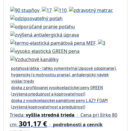
poťahová látka - ľahko vymeniteľná (zipsové odopínanie),
hygienický (s možnosťou prania), antialergický návlek
vyššej triedy
doska z profilovanej vysokoelastickej peny GREEN
(zvýšená priedušnosť a kopírovateľnosť)
doska z vysokoelasickej pamäťovej peny LAZY FOAM
(zvýšená kopírovateľnosť a priedušnosť)
Trieda:
vyššia stredná trieda
· Cena pri šírke 80
301,17 €
cm:
·
podrobnosti a cenník