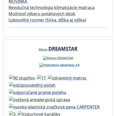
NOVINKA
Revolučná technológia klimatizácie matraca
Možnosť výberu poťahových látok
Ľubovoľný rozmer (šírka, dĺžka aj výška)
DREAMSTAR
Matrac