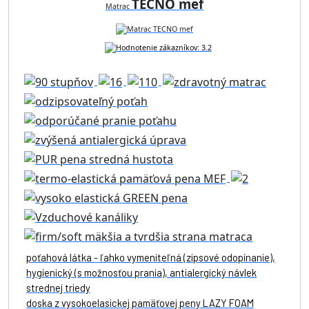
TECNO mef
Matrac
poťahová látka - ľahko vymeniteľná (zipsové odopínanie),
hygienický (s možnosťou prania), antialergický návlek
strednej triedy
doska z vysokoelasickej pamäťovej peny LAZY FOAM