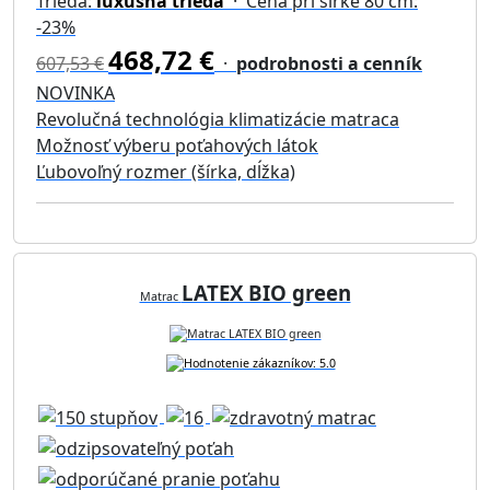
Trieda:
luxusná trieda
· Cena pri šírke 80 cm:
-23%
468,72 €
607,53 €
·
podrobnosti a cenník
NOVINKA
Revolučná technológia klimatizácie matraca
Možnosť výberu poťahových látok
Ľubovoľný rozmer (šírka, dĺžka)
LATEX BIO green
Matrac