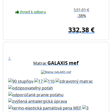
531,81 €
Ihneď k odberu
-38%
332,38 €
3.
GALAXIS mef
Matrac