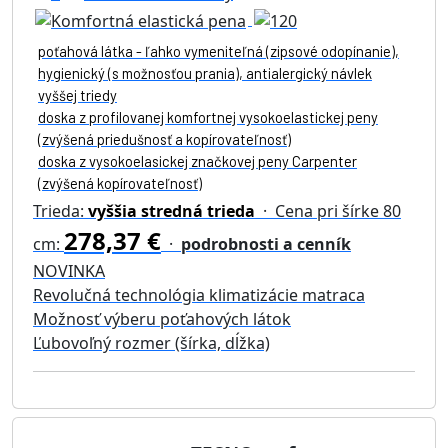
poťahová látka - ľahko vymeniteľná (zipsové odopínanie),
hygienický (s možnosťou prania), antialergický návlek
vyššej triedy
doska z profilovanej komfortnej vysokoelastickej peny
(zvýšená priedušnosť a kopírovateľnosť)
doska z vysokoelasickej značkovej peny Carpenter
(zvýšená kopírovateľnosť)
Trieda:
vyššia stredná trieda
· Cena pri šírke 80
278,37 €
cm:
·
podrobnosti a cenník
NOVINKA
Revolučná technológia klimatizácie matraca
Možnosť výberu poťahových látok
Ľubovoľný rozmer (šírka, dĺžka)