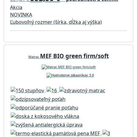
Akcia
NOVINKA
Ľubovoľný rozmer (šírka, dĺžka aj výška)
MEF BIO green firm/soft
Matrac