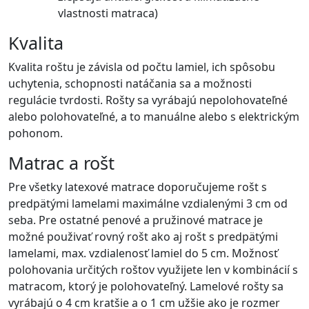
vlastnosti matraca)
Kvalita
Kvalita roštu je závisla od počtu lamiel, ich spôsobu
uchytenia, schopnosti natáčania sa a možnosti
regulácie tvrdosti. Rošty sa vyrábajú nepolohovateľné
alebo polohovateľné, a to manuálne alebo s elektrickým
pohonom.
Matrac a rošt
Pre všetky latexové matrace doporučujeme rošt s
predpätými lamelami maximálne vzdialenými 3 cm od
seba. Pre ostatné penové a pružinové matrace je
možné použivať rovný rošt ako aj rošt s predpätými
lamelami, max. vzdialenosť lamiel do 5 cm. Možnosť
polohovania určitých roštov využijete len v kombinácií s
matracom, ktorý je polohovateľný. Lamelové rošty sa
vyrábajú o 4 cm kratšie a o 1 cm užšie ako je rozmer