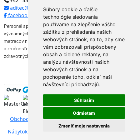
+421 43 5594304
aditec@aditec.sk
Súbory cookie a ďalšie
facebook
technológie sledovania
používame na zlepšenie vášho
Personál spoločnosti Aditec tvoria odborníci, ktorí pôsobili vo
zážitku z prehliadania našich
významných funkciách v niekoľkých spoločnostiach na výrobu
webových stránok, na to, aby sme
matracov na Slovensku. Svojimi vedomosťami, skúsenosťami
vám zobrazovali prispôsobený
a zručnosťou značnou mierou prispeli k vývoju a kvalite výroby
obsah a cielené reklamy, na
zdravotných matracov na Slovensku.
analýzu návštevnosti našich
webových stránok a na
pochopenie toho, odkiaľ naši
návštevníci prichádzajú.
Súhlasím
Odmietam
Obchodné podmienky
|
Ochrana osobných údajov
Zmeniť moje nastavenia
Nábytok Sosna
| Webstránky vytvoril
www.Aweb.sk -
tvorba web stránok