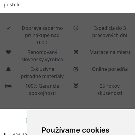
postele.
Doprava zadarmo
Expedícia do 3
pri nákupe nad
pracovných dní
160 €
Renomovaný
Matrace na mieru
slovenský výrobca
Exkluzívne
Online poradňa
prírodné materiály
100% Garancia
25 rokov
spokojnosti
skúseností
Používame cookies