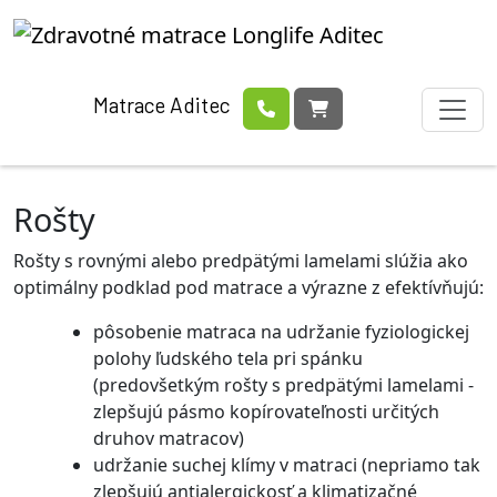
Matrace Aditec
Rošty
Rošty s rovnými alebo predpätými lamelami slúžia ako
optimálny podklad pod matrace a výrazne z efektívňujú:
pôsobenie matraca na udržanie fyziologickej
polohy ľudského tela pri spánku
(predovšetkým rošty s predpätými lamelami -
zlepšujú pásmo kopírovateľnosti určitých
druhov matracov)
udržanie suchej klímy v matraci (nepriamo tak
zlepšujú antialergickosť a klimatizačné