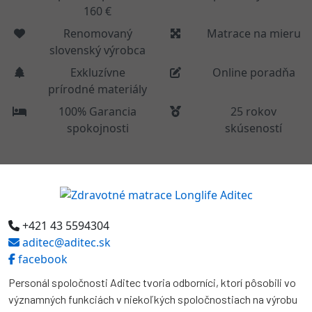
160 €
Renomovaný
Matrace na mieru
slovenský výrobca
Exkluzívne
Online poradňa
prírodné materiály
100% Garancia
25 rokov
spokojnosti
skúseností
+421 43 5594304
aditec@aditec.sk
facebook
Personál spoločnosti Aditec tvoria odborníci, ktorí pôsobili vo
významných funkciách v niekoľkých spoločnostiach na výrobu