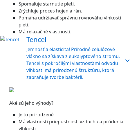
Spomaľuje starnutie pleti.
Zrýchľuje proces hojenia rán.
Pomáha udržiavať správnu rovnováhu vlhkosti
pleti.
Má relaxačné vlastnosti.
Tencel
Jemnosť a elasticita! Prírodné celulózové
vlákno sa získava z eukalyptového stromu.
Tencel s pokročilými vlastnosťami odvodu
vlhkosti má prirodzenú štruktúru, ktorá
zabraňuje tvorbe baktérií.
Aké sú jeho výhody?
Je to prirodzené
Má vlastnosti priepustnosti vzduchu a prúdenia
vlhkosti