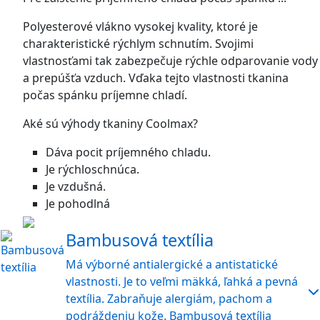
Polyesterové vlákno vysokej kvality, ktoré je
charakteristické rýchlym schnutím. Svojimi
vlastnosťami tak zabezpečuje rýchle odparovanie vody
a prepúšťa vzduch. Vďaka tejto vlastnosti tkanina
počas spánku príjemne chladí.
Aké sú výhody tkaniny Coolmax?
Dáva pocit príjemného chladu.
Je rýchloschnúca.
Je vzdušná.
Je pohodlná
Bambusová textília
Má výborné antialergické a antistatické
vlastnosti. Je to veľmi mäkká, ľahká a pevná
textília. Zabraňuje alergiám, pachom a
podráždeniu kože. Bambusová textília