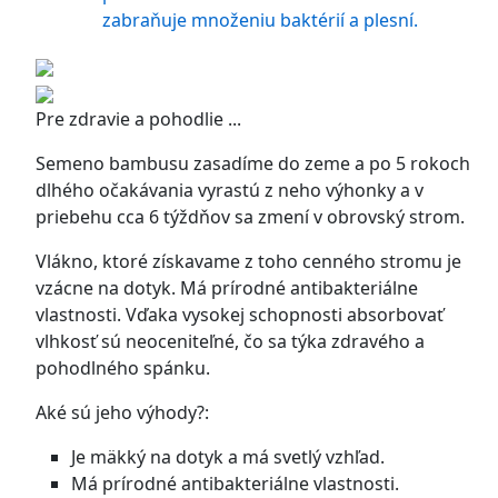
zabraňuje množeniu baktérií a plesní.
Pre zdravie a pohodlie ...
Semeno bambusu zasadíme do zeme a po 5 rokoch
dlhého očakávania vyrastú z neho výhonky a v
priebehu cca 6 týždňov sa zmení v obrovský strom.
Vlákno, ktoré získavame z toho cenného stromu je
vzácne na dotyk. Má prírodné antibakteriálne
vlastnosti. Vďaka vysokej schopnosti absorbovať
vlhkosť sú neoceniteľné, čo sa týka zdravého a
pohodlného spánku.
Aké sú jeho výhody?:
Je mäkký na dotyk a má svetlý vzhľad.
Má prírodné antibakteriálne vlastnosti.