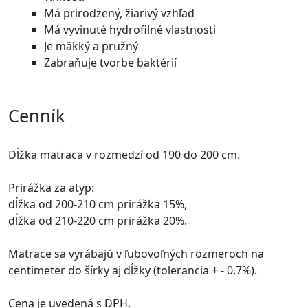
Má prirodzený, žiarivý vzhľad
Má vyvinuté hydrofilné vlastnosti
Je mäkký a pružný
Zabraňuje tvorbe baktérií
Cenník
Dĺžka matraca v rozmedzí od 190 do 200 cm.
Prirážka za atyp:
dĺžka od 200-210 cm prirážka 15%,
dĺžka od 210-220 cm prirážka 20%.
Matrace sa vyrábajú v ľubovoľných rozmeroch na
centimeter do šírky aj dĺžky (tolerancia + - 0,7%).
Cena je uvedená s DPH.