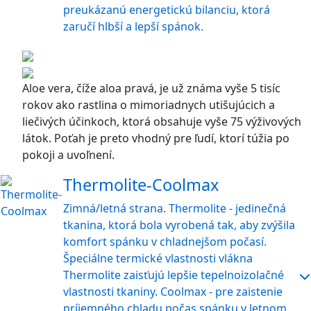
preukázanú energetickú bilanciu, ktorá
zaručí hlbší a lepší spánok.
Aloe vera, číže aloa pravá, je už známa vyše 5 tisíc
rokov ako rastlina o mimoriadnych utišujúcich a
liečivých účinkoch, ktorá obsahuje vyše 75 výživových
látok. Poťah je preto vhodný pre ľudí, ktorí túžia po
pokoji a uvoľnení.
Thermolite-Coolmax
Zimná/letná strana. Thermolite - jedinečná
tkanina, ktorá bola vyrobená tak, aby zvýšila
komfort spánku v chladnejšom počasí.
Špeciálne termické vlastnosti vlákna
Thermolite zaisťujú lepšie tepelnoizolačné
vlastnosti tkaniny. Coolmax - pre zaistenie
príjemného chladu počas spánku v letnom