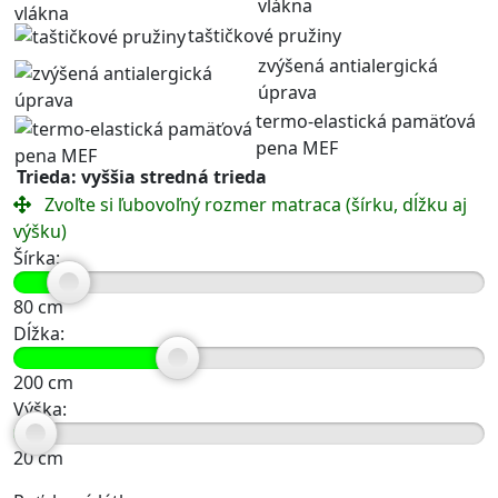
vlákna
taštičkové pružiny
zvýšená antialergická
úprava
termo-elastická pamäťová
pena MEF
Trieda: vyššia stredná trieda
Zvoľte si ľubovoľný rozmer matraca (šírku, dĺžku aj
výšku)
Šírka:
80
cm
Dĺžka:
200
cm
Výška:
20
cm