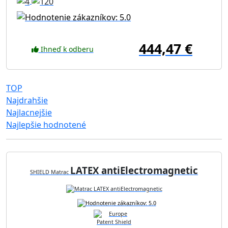
444,47 €
Ihneď k odberu
TOP
Najdrahšie
Najlacnejšie
Najlepšie hodnotené
LATEX antiElectromagnetic
SHIELD Matrac