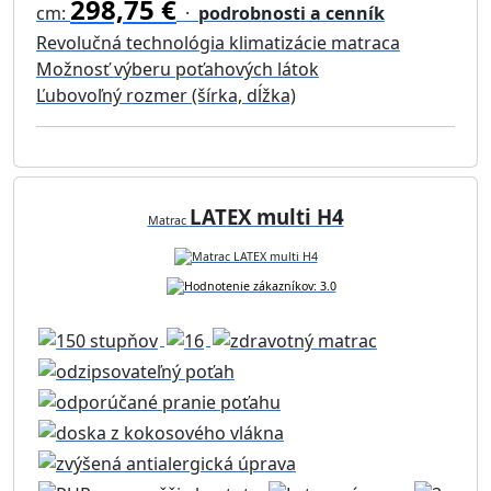
298,75 €
cm:
·
podrobnosti a cenník
Revolučná technológia klimatizácie matraca
Možnosť výberu poťahových látok
Ľubovoľný rozmer (šírka, dĺžka)
LATEX multi H4
Matrac