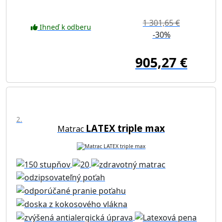
1 301,65 €
Ihneď k odberu
-30%
905,27 €
2.
LATEX triple max
Matrac