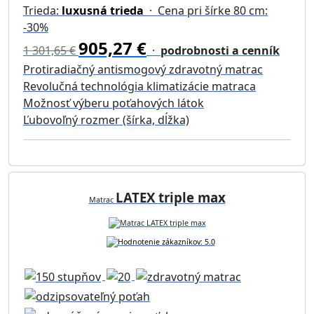
Trieda:
luxusná trieda
· Cena pri šírke 80 cm:
-30%
905,27 €
1 301,65 €
·
podrobnosti a cenník
Protiradiačný antismogový zdravotný matrac
Revolučná technológia klimatizácie matraca
Možnosť výberu poťahových látok
Ľubovoľný rozmer (šírka, dĺžka)
LATEX triple max
Matrac