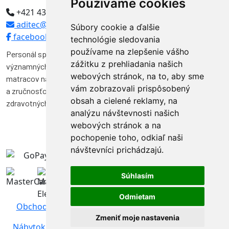
Používame cookies
+421 43 5594304
aditec@aditec.sk
Súbory cookie a ďalšie
facebook
technológie sledovania
používame na zlepšenie vášho
Personál spoločnosti Aditec tvoria odborníci, ktorí pôsobili vo
zážitku z prehliadania našich
významných funkciách v niekoľkých spoločnostiach na výrobu
webových stránok, na to, aby sme
matracov na Slovensku. Svojimi vedomosťami, skúsenosťami
vám zobrazovali prispôsobený
a zručnosťou značnou mierou prispeli k vývoju a kvalite výroby
obsah a cielené reklamy, na
zdravotných matracov na Slovensku.
analýzu návštevnosti našich
webových stránok a na
pochopenie toho, odkiaľ naši
návštevníci prichádzajú.
Súhlasím
Odmietam
Obchodné podmienky
|
Ochrana osobných údajov
Zmeniť moje nastavenia
Nábytok Sosna
| Webstránky vytvoril
www.Aweb.sk -