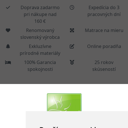
Doprava zadarmo
Expedícia do 3
pri nákupe nad
pracovných dní
160 €
Renomovaný
Matrace na mieru
slovenský výrobca
Exkluzívne
Online poradňa
prírodné materiály
100% Garancia
25 rokov
spokojnosti
skúseností