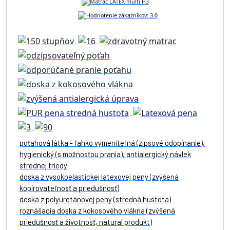
poťahová látka - ľahko vymeniteľná (zipsové odopínanie),
hygienický (s možnosťou prania), antialergický návlek
strednej triedy
doska z vysokoelastickej latexovej peny (zvýšená
kopírovateľnosť a priedušnosť)
doska z polyuretánovej peny (stredná hustota)
roznášacia doska z kokosového vlákna (zvýšená
priedušnosť a životnosť, natural produkt)