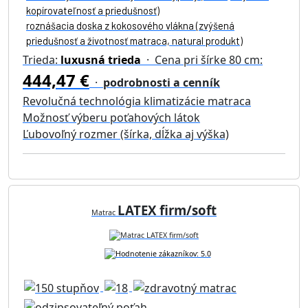
kopírovateľnosť a priedušnosť)
roznášacia doska z kokosového vlákna (zvýšená
priedušnosť a životnosť matraca, natural produkt)
Trieda:
luxusná trieda
· Cena pri šírke 80 cm:
444,47 €
·
podrobnosti a cenník
Revolučná technológia klimatizácie matraca
Možnosť výberu poťahových látok
Ľubovoľný rozmer (šírka, dĺžka aj výška)
LATEX firm/soft
Matrac