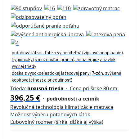
poťahová látka - ľahko vymeniteľná (zipsové odopínanie),
hygienický (s možnosťou prania), antialergický návlek
vyššej triedy
doska z vysokoelastickej latexovej peny (7-zón, zvýšená
kopírovateľnosť a priedušnosť)
Trieda:
luxusná trieda
· Cena pri šírke 80 cm:
396,25 €
·
podrobnosti a cenník
Revolučná technológia klimatizácie matraca
Možnosť výberu poťahových látok
Ľubovoľný rozmer (šírka, dĺžka aj výška)