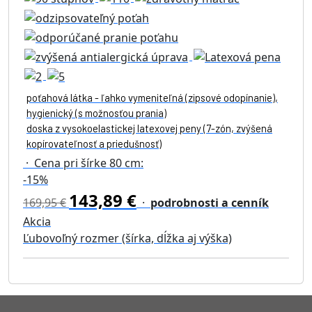
poťahová látka - ľahko vymeniteľná (zipsové odopínanie),
hygienický (s možnosťou prania)
doska z vysokoelastickej latexovej peny (7-zón, zvýšená
kopírovateľnosť a priedušnosť)
· Cena pri šírke 80 cm:
-15%
143,89 €
169,95 €
·
podrobnosti a cenník
Akcia
Ľubovoľný rozmer (šírka, dĺžka aj výška)