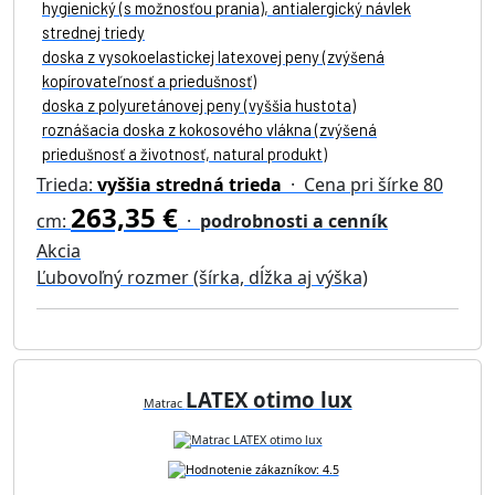
hygienický (s možnosťou prania), antialergický návlek
strednej triedy
doska z vysokoelastickej latexovej peny (zvýšená
kopírovateľnosť a priedušnosť)
doska z polyuretánovej peny (vyššia hustota)
roznášacia doska z kokosového vlákna (zvýšená
priedušnosť a životnosť, natural produkt)
Trieda:
vyššia stredná trieda
· Cena pri šírke 80
263,35 €
cm:
·
podrobnosti a cenník
Akcia
Ľubovoľný rozmer (šírka, dĺžka aj výška)
LATEX otimo lux
Matrac