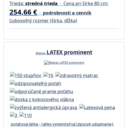
Trieda:
stredná trieda
· Cena pri šírke 80 cm:
254,66 €
·
podrobnosti a cenník
Ľubovoľný rozmer (šírka, dĺžka)
LATEX prominent
Matrac
poťahová látka - ľahko vymeniteľná (zipsové odopínanie),