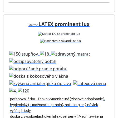
LATEX prominent lux
Matrac
poťahová látka - ľahko vymeniteľná (zipsové odopínanie),
hygienický (s možnosťou prania), antialergický návlek
vyššej triedy
doska z vysokoelastickej latexovej peny (7-zón, zvýšená