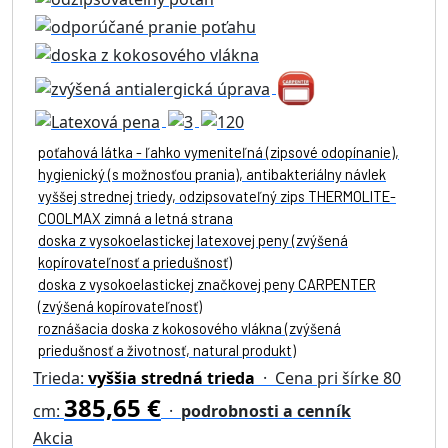
poťahová látka - ľahko vymeniteľná (zipsové odopínanie),
hygienický (s možnosťou prania), antibakteriálny návlek
vyššej strednej triedy, odzipsovateľný zips THERMOLITE-
COOLMAX zimná a letná strana
doska z vysokoelastickej latexovej peny (zvýšená
kopírovateľnosť a priedušnosť)
doska z vysokoelastickej značkovej peny CARPENTER
(zvýšená kopírovateľnosť)
roznášacia doska z kokosového vlákna (zvýšená
priedušnosť a životnosť, natural produkt)
Trieda:
vyššia stredná trieda
· Cena pri šírke 80
385,65 €
cm:
·
podrobnosti a cenník
Akcia