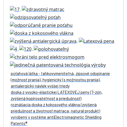
poťahová látka - ľahkovymeniteľná, zipsové odopínanie
(možnosť prania), hygienický (s možnosťou prania),
antialergický návlek vyššej triedy
doska z vysoko-elastickej LATEXOVEJ peny (7-zón,
zvýšená kopírovateľnosť a priedušnosť)
roznášacia doska z kokosového vlákna (zvýšená
priedušnosť a životnosť matraca, natural produkt)
vyrobený v systéme antiElectromagnetic Shielding
Patents®