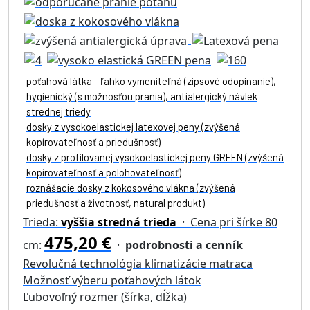
poťahová látka - ľahko vymeniteľná (zipsové odopínanie),
hygienický (s možnosťou prania), antialergický návlek
strednej triedy
dosky z vysokoelastickej latexovej peny (zvýšená
kopírovateľnosť a priedušnosť)
dosky z profilovanej vysokoelastickej peny GREEN (zvýšená
kopírovateľnosť a polohovateľnosť)
roznášacie dosky z kokosového vlákna (zvýšená
priedušnosť a životnosť, natural produkt)
Trieda:
vyššia stredná trieda
· Cena pri šírke 80
475,20 €
cm:
·
podrobnosti a cenník
Revolučná technológia klimatizácie matraca
Možnosť výberu poťahových látok
Ľubovoľný rozmer (šírka, dĺžka)