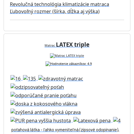
Revolučná technológia klimatizácie matraca
Ľubovoľný rozmer (šírka, dĺžka aj výška)
LATEX triple
Matrac
poťahová látka - ľahko vymeniteľná (zipsové odopínanie),