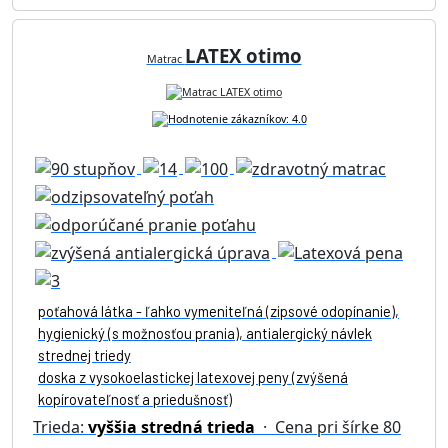
LATEX otimo
Matrac
poťahová látka - ľahko vymeniteľná (zipsové odopínanie),
hygienický (s možnosťou prania), antialergický návlek
strednej triedy
doska z vysokoelastickej latexovej peny (zvýšená
kopírovateľnosť a priedušnosť)
Trieda:
vyššia stredná trieda
· Cena pri šírke 80