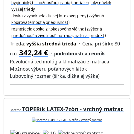
hygienický (s možnosťou prania), antialergický návlek
vyššej triedy
doska z vysokoelastickej latexovej peny (zvýšená
kopírovateľnosť a priedušnosť)
roznášacia doska z kokosového vlákna (zvýšená
priedušnosť a životnosť matraca, natural produkt)
Trieda:
vyššia stredná trieda
· Cena pri šírke 80
342,24 €
cm:
·
podrobnosti a cenník
Revolučná technológia klimatizácie matraca
Možnosť výberu poťahových látok
Ľubovoľný rozmer (šírka, dĺžka aj výška)
TOPERik LATEX-7zón - vrchný matrac
Matrac