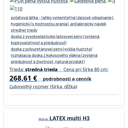
poťahová látka - ľahko vymeniteľná (zipsové odopínanie),
hygienický (s možnosťou prania), antialergický návlek
strednej triedy
doska z vysokoelastickej latexovej peny (zvýšená
kopírovateľnosť a priedušnosť)
doska z polyuretánovej peny (vyššia hustota)
roznášacia doska z kokosového vlákna (zvýšená
priedušnosť a životnosť, natural produkt)
Trieda:
stredná trieda
· Cena pri šírke 80 cm:
268,61 €
·
podrobnosti a cenník
Ľubovoľný rozmer (šírka, dĺžka)
LATEX multi H3
Matrac