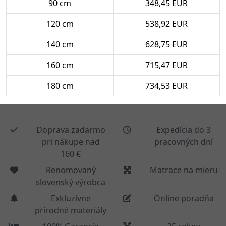
90 cm
348,45 EUR
120 cm
538,92 EUR
140 cm
628,75 EUR
160 cm
715,47 EUR
180 cm
734,53 EUR
Doprava zadarmo
Expedícia do 3
pri nákupe nad
pracovných dní
160 €
Renomovaný
Matrace na mieru
slovenský výrobca
Exkluzívne
Online poradňa
prírodné materiály