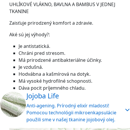
UHLÍKOVÉ VLÁKNO, BAVLNA A BAMBUS V JEDNEJ
TKANINE
Zaisťuje prirodzený komfort a zdravie.
Aké sú jej výhody?:
Je antistatická.
Chráni pred stresom.
Má prirodzené antibakteriálne účinky.
Je vzdušná.
Hodvábna a kašmírová na dotyk.
Má vysoké hydrofilné schopnosti.
Dáva pocit príjemného chladu.
Jojoba Life
Anti-agening. Prírodný elixír mladosti!
Pomocou technológii mikroenkapsulácie
použili sme v našej tkanine jojobový olej.