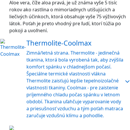
Aloe vera, číže aloa pravá, je už známa vyše 5 tisíc
rokov ako rastlina o mimoriadnych utišujúcich a
liečivých účinkoch, ktorá obsahuje vyše 75 výživových
látok. Poťah je preto vhodný pre ľudí, ktorí túžia po
pokoji a uvoľnení.
Thermolite-Coolmax
Zimná/letná strana. Thermolite - jedinečná
tkanina, ktorá bola vyrobená tak, aby zvýšila
komfort spánku v chladnejšom počasí.
Špeciálne termické vlastnosti vlákna
Thermolite zaisťujú lepšie tepelnoizolačné
vlastnosti tkaniny. Coolmax - pre zaistenie
príjemného chladu počas spánku v letnom
období. Tkanina uľahčuje vyparovanie vody
a priesušnosť vzduchu a tým poťah matraca
zaručuje vzdušnú klímu a pohodlie.