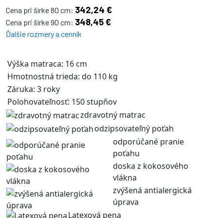
342,24 €
Cena pri šírke 80 cm:
348,45 €
Cena pri šírke 90 cm:
Ďalšie rozmery a cenník
Výška matraca: 16 cm
Hmotnostná trieda: do 110 kg
Záruka: 3 roky
Polohovateľnosť: 150 stupňov
zdravotný matrac
odzipsovateľný poťah
odporúčané pranie
poťahu
doska z kokosového
vlákna
zvýšená antialergická
úprava
Latexová pena