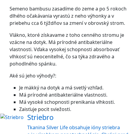
Semeno bambusu zasadíme do zeme a po 5 rokoch
dlhého očakávania vyrastú z neho výhonky a v
priebehu cca 6 týždňov sa zmení v obrovský strom.
Vlákno, ktoré získavame z toho cenného stromu je
vzácne na dotyk. Má prírodné antibakteriálne
vlastnosti. Vďaka vysokej schopnosti absorbovať
vlhkosť sú neoceniteľné, čo sa týka zdravého a
pohodlného spánku.
Aké sú jeho výhody?:
Je mäkký na dotyk a má svetlý vzhľad.
Má prírodné antibakteriálne vlastnosti.
Má vysoké schopnosti prenikania vlhkosti.
Zaisťuje pocit sviežosti.
Striebro
Tkanina Silver Life obsahuje ióny striebra