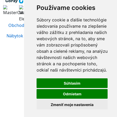
Používame cookies
Súbory cookie a ďalšie technológie
Obchodné podmienky
|
Ochrana osobných údajov
sledovania používame na zlepšenie
vášho zážitku z prehliadania našich
Nábytok Sosna
| Webstránky vytvoril
www.Aweb.sk -
webových stránok, na to, aby sme
tvorba web stránok
vám zobrazovali prispôsobený
obsah a cielené reklamy, na analýzu
návštevnosti našich webových
stránok a na pochopenie toho,
odkiaľ naši návštevníci prichádzajú.
Súhlasím
Odmietam
Zmeniť moje nastavenia