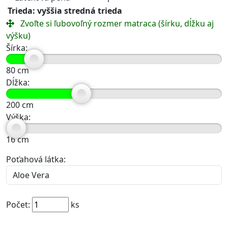
Trieda: vyššia stredná trieda
Zvoľte si ľubovoľný rozmer matraca (šírku, dĺžku aj
výšku)
Šírka:
80
cm
Dĺžka:
200
cm
Výška:
16
cm
Poťahová látka:
Počet:
ks