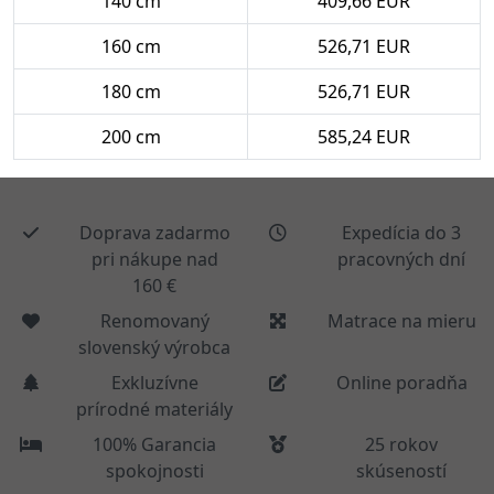
140 cm
409,66 EUR
160 cm
526,71 EUR
180 cm
526,71 EUR
200 cm
585,24 EUR
Doprava zadarmo
Expedícia do 3
pri nákupe nad
pracovných dní
160 €
Renomovaný
Matrace na mieru
slovenský výrobca
Exkluzívne
Online poradňa
prírodné materiály
100% Garancia
25 rokov
spokojnosti
skúseností