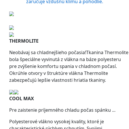
zaručuje vzdušnú klímu a pohodlie.
THERMOLITE
Neobávaj sa chladnejšieho počasia!Tkanina Thermolite
bola špeciálne vyvinutá z vlákna na báze polyesteru
pre zvýšenie komfortu spania v chladnom počasí.
Okrúhle otvory v štruktúre vlákna Thermolite
zabezpečujú lepšie vlastnosti hriatia tkaniny.
COOL MAX
Pre zaistenie príjemného chladu počas spánku ...
Polyesterové vlákno vysokej kvality, ktoré je
charakteristické rýchlym schnutím. Svojimi