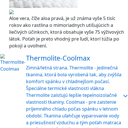
Aloe vera, číže aloa pravá, je už známa vyše 5 tisíc
rokov ako rastlina o mimoriadnych utišujúcich a
liečivých účinkoch, ktorá obsahuje vyše 75 výživových
látok. Poťah je preto vhodný pre ľudí, ktorí túžia po
pokoji a uvoľnení.
Thermolite-Coolmax
Zimná/letná strana. Thermolite - jedinečná
tkanina, ktorá bola vyrobená tak, aby zvýšila
komfort spánku v chladnejšom počasí.
Špeciálne termické vlastnosti vlákna
Thermolite zaisťujú lepšie tepelnoizolačné
vlastnosti tkaniny. Coolmax - pre zaistenie
príjemného chladu počas spánku v letnom
období. Tkanina uľahčuje vyparovanie vody
a priesušnosť vzduchu a tým poťah matraca