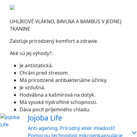
UHLÍKOVÉ VLÁKNO, BAVLNA A BAMBUS V JEDNEJ
TKANINE
Zaisťuje prirodzený komfort a zdravie.
Aké sú jej výhody?:
Je antistatická.
Chráni pred stresom.
Má prirodzené antibakteriálne účinky.
Je vzdušná.
Hodvábna a kašmírová na dotyk.
Má vysoké hydrofilné schopnosti.
Dáva pocit príjemného chladu.
Jojoba Life
Anti-agening. Prírodný elixír mladosti!
Pomocou technológii mikroenkapsulácie