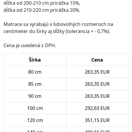
dĺžka od 200-210 cm prirážka 15%,
dĺžka od 210-220 cm prirážka 20%.
Matrace sa vyrábajú v ľubovoľných rozmeroch na
centimeter do šírky aj dĺžky (tolerancia + - 0,7%).
Cena je uvedená s DPH.
Šírka
Cena
80 cm
263,35 EUR
85 cm
263,35 EUR
90 cm
263,35 EUR
100 cm
292,63 EUR
120 cm
351,15 EUR