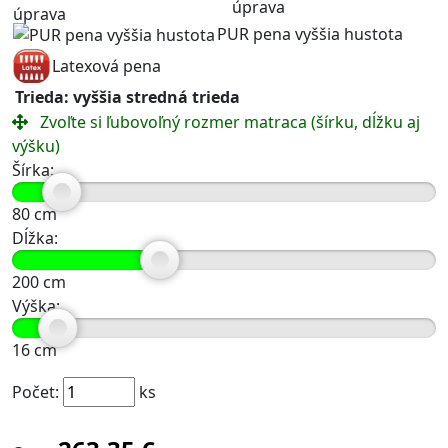
úprava
PUR pena vyššia hustota
Latexová pena
Trieda: vyššia stredná trieda
Zvoľte si ľubovoľný rozmer matraca (šírku, dĺžku aj
výšku)
Šírka:
80
cm
Dĺžka:
200
cm
Výška:
16
cm
Počet:
ks