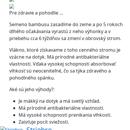
Pre zdravie a pohodlie ...
Semeno bambusu zasadíme do zeme a po 5 rokoch
dlhého očakávania vyrastú z neho výhonky a v
priebehu cca 6 týždňov sa zmení v obrovský strom.
Vlákno, ktoré získavame z toho cenného stromu je
vzácne na dotyk. Má prírodné antibakteriálne
vlastnosti. Vďaka vysokej schopnosti absorbovať
vlhkosť sú neoceniteľné, čo sa týka zdravého a
pohodlného spánku.
Aké sú jeho výhody?:
Je mäkký na dotyk a má svetlý vzhľad.
Má prírodné antibakteriálne vlastnosti.
Má vysoké schopnosti prenikania vlhkosti.
Zaisťuje pocit sviežosti.
Striebro