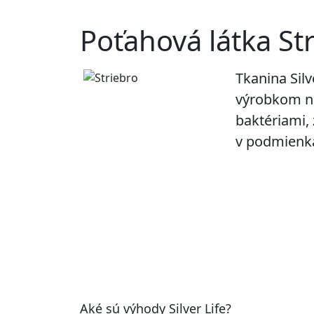
Poťahová látka St
Tkanina Silv
výrobkom na
baktériami,
v podmienka
Aké sú výhody Silver Life?