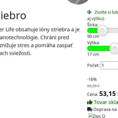
riebro
Zvoľte si ľub
aj výšku)
Šírka:
er Life obsahuje ióny striebra a je
90
cm
notechnológie. Chráni pred
Výška:
 znižuje stres a pomáha zaspať
ch sviežosti.
17
cm
Počet:
-16%
63,35 €
53,15
Cena:
Tovar skl
Doprava na 