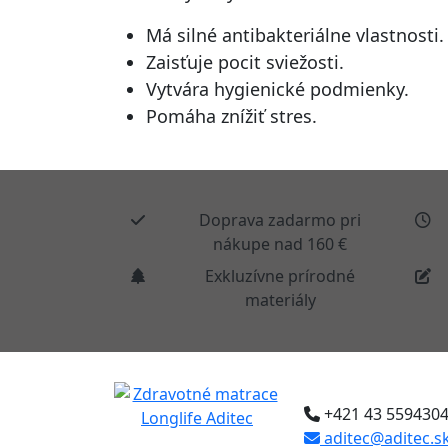
Má silné antibakteriálne vlastnosti.
Zaisťuje pocit sviežosti.
Vytvára hygienické podmienky.
Pomáha znížiť stres.
Doprava zadarmo pri
nákupe nad 160 €
Exkluzívne prírodné
materiály
+421 43 559430
aditec@aditec.s