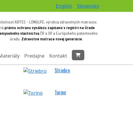
English
Slovensky
oločnosť ADITEC - LONGLIFE, výrobca zdravotných matracov,
má
právnu ochranu vynálezu zapísanú v registri na Úrade
iemyselného vlastníctva
ČR a SR a Európskeho patentového
úradu.
Zdravotné matrace novej generácie.
Materiály
Predajne
Kontakt
Striebro
Torino