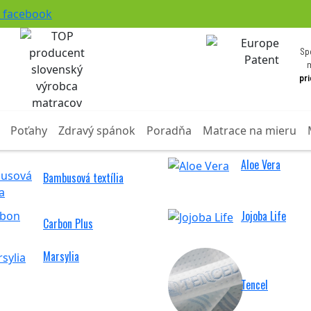
facebook
Sp
pr
Poťahy
Zdravý spánok
Poradňa
Matrace na mieru
Aloe Vera
Bambusová textília
Jojoba Life
Carbon Plus
Marsylia
Tencel