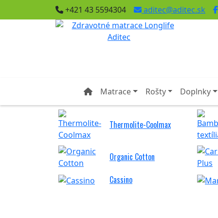
+421 43 5594304
aditec@aditec.sk
Matrace
Rošty
Doplnky
Thermolite-Coolmax
Organic Cotton
Cassino