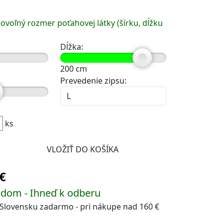
ovoľný rozmer poťahovej látky (šírku, dĺžku
Dĺžka:
200
cm
Prevedenie zipsu:
ks
 €
adom - Ihneď k odberu
Slovensku zadarmo - pri nákupe nad 160 €