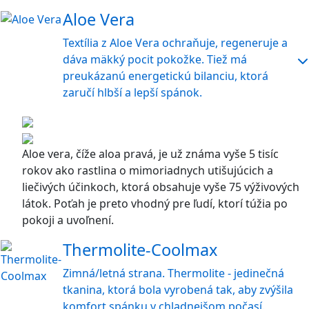
Aloe Vera
Textília z Aloe Vera ochraňuje, regeneruje a
dáva mäkký pocit pokožke. Tiež má
preukázanú energetickú bilanciu, ktorá
zaručí hlbší a lepší spánok.
Aloe vera, číže aloa pravá, je už známa vyše 5 tisíc
rokov ako rastlina o mimoriadnych utišujúcich a
liečivých účinkoch, ktorá obsahuje vyše 75 výživových
látok. Poťah je preto vhodný pre ľudí, ktorí túžia po
pokoji a uvoľnení.
Thermolite-Coolmax
Zimná/letná strana. Thermolite - jedinečná
tkanina, ktorá bola vyrobená tak, aby zvýšila
komfort spánku v chladnejšom počasí.