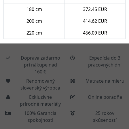
180 cm
372,45 EUR
200 cm
414,62 EUR
220 cm
456,09 EUR
Doprava zadarmo
Expedícia do 3
pri nákupe nad
pracovných dní
160 €
Renomovaný
Matrace na mieru
slovenský výrobca
Exkluzívne
Online poradňa
prírodné materiály
100% Garancia
25 rokov
spokojnosti
skúseností