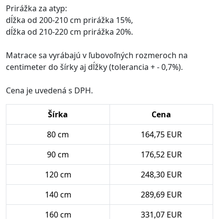
Prirážka za atyp:
dĺžka od 200-210 cm prirážka 15%,
dĺžka od 210-220 cm prirážka 20%.
Matrace sa vyrábajú v ľubovoľných rozmeroch na
centimeter do šírky aj dĺžky (tolerancia + - 0,7%).
Cena je uvedená s DPH.
Šírka
Cena
80 cm
164,75 EUR
90 cm
176,52 EUR
120 cm
248,30 EUR
140 cm
289,69 EUR
160 cm
331,07 EUR