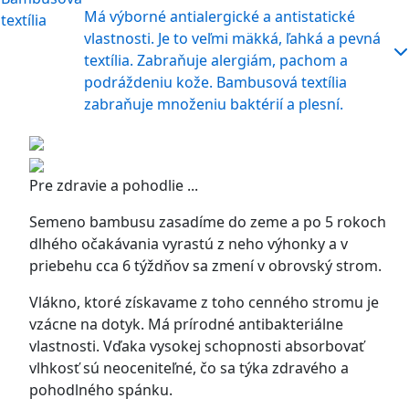
Má výborné antialergické a antistatické
vlastnosti. Je to veľmi mäkká, ľahká a pevná
textília. Zabraňuje alergiám, pachom a
podráždeniu kože. Bambusová textília
zabraňuje množeniu baktérií a plesní.
Pre zdravie a pohodlie ...
Semeno bambusu zasadíme do zeme a po 5 rokoch
dlhého očakávania vyrastú z neho výhonky a v
priebehu cca 6 týždňov sa zmení v obrovský strom.
Vlákno, ktoré získavame z toho cenného stromu je
vzácne na dotyk. Má prírodné antibakteriálne
vlastnosti. Vďaka vysokej schopnosti absorbovať
vlhkosť sú neoceniteľné, čo sa týka zdravého a
pohodlného spánku.