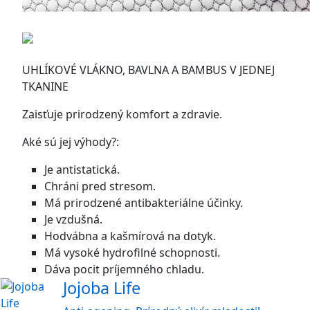
UHLÍKOVÉ VLÁKNO, BAVLNA A BAMBUS V JEDNEJ
TKANINE
Zaisťuje prirodzený komfort a zdravie.
Aké sú jej výhody?:
Je antistatická.
Chráni pred stresom.
Má prirodzené antibakteriálne účinky.
Je vzdušná.
Hodvábna a kašmírová na dotyk.
Má vysoké hydrofilné schopnosti.
Dáva pocit príjemného chladu.
Jojoba Life