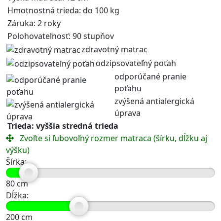
Hmotnostná trieda: do 100 kg
Záruka: 2 roky
Polohovateľnosť: 90 stupňov
zdravotný matrac
odzipsovateľný poťah
odporúčané pranie
poťahu
zvýšená antialergická
úprava
Trieda: vyššia stredná trieda
Zvoľte si ľubovoľný rozmer matraca (šírku, dĺžku aj
výšku)
Šírka:
80
cm
Dĺžka:
200
cm