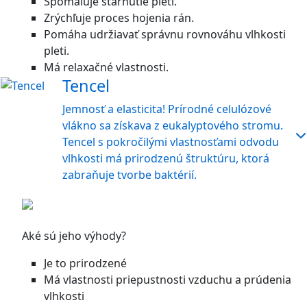
Spomaľuje starnutie pleti.
Zrýchľuje proces hojenia rán.
Pomáha udržiavať správnu rovnováhu vlhkosti
pleti.
Má relaxačné vlastnosti.
Tencel
Jemnosť a elasticita! Prírodné celulózové
vlákno sa získava z eukalyptového stromu.
Tencel s pokročilými vlastnosťami odvodu
vlhkosti má prirodzenú štruktúru, ktorá
zabraňuje tvorbe baktérií.
Aké sú jeho výhody?
Je to prirodzené
Má vlastnosti priepustnosti vzduchu a prúdenia
vlhkosti