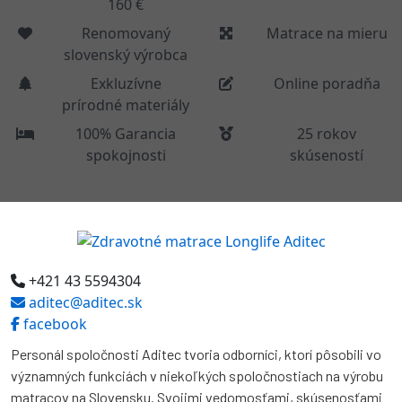
160 €
Renomovaný
Matrace na mieru
slovenský výrobca
Exkluzívne
Online poradňa
prírodné materiály
100% Garancia
25 rokov
spokojnosti
skúseností
+421 43 5594304
aditec@aditec.sk
facebook
Personál spoločnosti Aditec tvoria odborníci, ktorí pôsobili vo
významných funkciách v niekoľkých spoločnostiach na výrobu
matracov na Slovensku. Svojimi vedomosťami, skúsenosťami