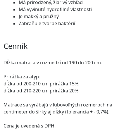
Má prirodzený, žiarivý vzhľad
Má vyvinuté hydrofilné vlastnosti
Je mäkký a pružný
Zabraňuje tvorbe baktérií
Cenník
Dĺžka matraca v rozmedzí od 190 do 200 cm.
Prirážka za atyp:
dĺžka od 200-210 cm prirážka 15%,
dĺžka od 210-220 cm prirážka 20%.
Matrace sa vyrábajú v ľubovoľných rozmeroch na
centimeter do šírky aj dĺžky (tolerancia + - 0,7%).
Cena je uvedená s DPH.