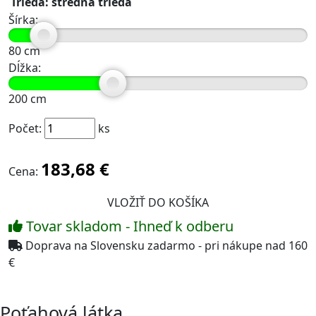
Trieda: stredná trieda
Šírka:
80
cm
Dĺžka:
200
cm
Počet:
ks
183,68 €
Cena:
Tovar skladom - Ihneď k odberu
Doprava na Slovensku zadarmo - pri nákupe nad 160
€
Poťahová látka