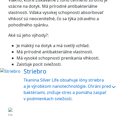
Vlákno, ktoré získavame z toho cenného stromu je
vzácne na dotyk. Má prírodné antibakteriálne
vlastnosti. Vďaka vysokej schopnosti absorbovať
vlhkosť sú neoceniteľné, čo sa týka zdravého a
pohodlného spánku.
Aké sú jeho výhody?:
Je mäkký na dotyk a má svetlý vzhľad.
Má prírodné antibakteriálne vlastnosti.
Má vysoké schopnosti prenikania vlhkosti.
Zaisťuje pocit sviežosti.
Striebro
Tkanina Silver Life obsahuje ióny striebra
a je výrobkom nanotechnológie. Chráni pred
baktériami, znižuje stres a pomáha zaspať
v podmienkach sviežosti.