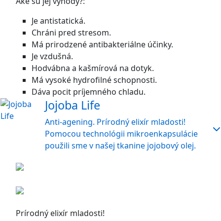
Aké sú jej výhody?:
Je antistatická.
Chráni pred stresom.
Má prirodzené antibakteriálne účinky.
Je vzdušná.
Hodvábna a kašmírová na dotyk.
Má vysoké hydrofilné schopnosti.
Dáva pocit príjemného chladu.
Jojoba Life
Anti-agening. Prírodný elixír mladosti!
Pomocou technológii mikroenkapsulácie
použili sme v našej tkanine jojobový olej.
Prírodný elixír mladosti!