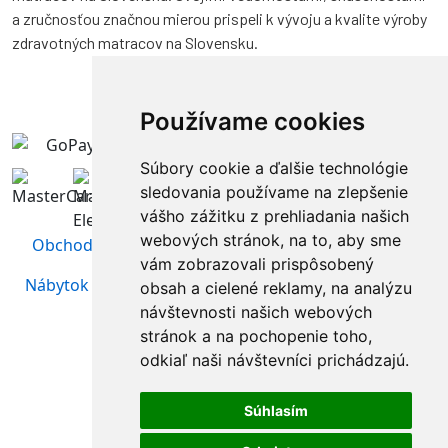
a zručnosťou značnou mierou prispeli k vývoju a kvalite výroby
zdravotných matracov na Slovensku.
Používame cookies
Súbory cookie a ďalšie technológie
sledovania používame na zlepšenie
vášho zážitku z prehliadania našich
webových stránok, na to, aby sme
Obchodné podmienky
|
Ochrana osobných údajov
vám zobrazovali prispôsobený
Nábytok Sosna
| Webstránky vytvoril
www.Aweb.sk -
obsah a cielené reklamy, na analýzu
tvorba web stránok
návštevnosti našich webových
stránok a na pochopenie toho,
odkiaľ naši návštevníci prichádzajú.
Súhlasím