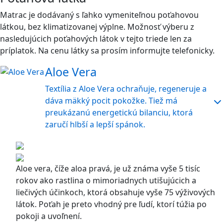
Matrac je dodávaný s ľahko vymeniteľnou poťahovou
látkou, bez klimatizovanej výplne. Možnosť výberu z
nasledujúcich poťahových látok v tejto triede len za
príplatok. Na cenu látky sa prosím informujte telefonicky.
Aloe Vera
Textília z Aloe Vera ochraňuje, regeneruje a
dáva mäkký pocit pokožke. Tiež má
preukázanú energetickú bilanciu, ktorá
zaručí hlbší a lepší spánok.
Aloe vera, číže aloa pravá, je už známa vyše 5 tisíc
rokov ako rastlina o mimoriadnych utišujúcich a
liečivých účinkoch, ktorá obsahuje vyše 75 výživových
látok. Poťah je preto vhodný pre ľudí, ktorí túžia po
pokoji a uvoľnení.