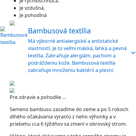
Je rýchloschnúca.
Je vzdušná.
Je pohodlná
Bambusová textília
Má výborné antialergické a antistatické
vlastnosti. Je to veľmi mäkká, ľahká a pevná
textília. Zabraňuje alergiám, pachom a
podráždeniu kože. Bambusová textília
zabraňuje množeniu baktérií a plesní.
Pre zdravie a pohodlie ...
Semeno bambusu zasadíme do zeme a po 5 rokoch
dlhého očakávania vyrastú z neho výhonky a v
priebehu cca 6 týždňov sa zmení v obrovský strom.