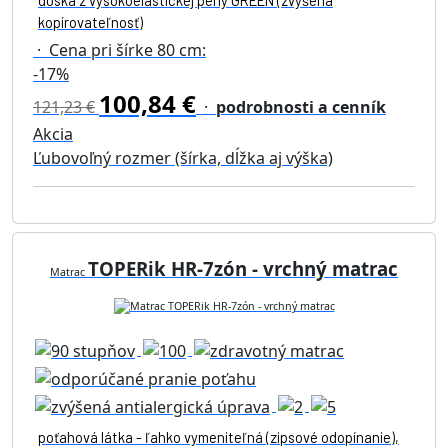
doska z vysokoelastickej peny GREEN (zvýšená
kopírovateľnosť)
· Cena pri šírke 80 cm:
-17%
100,84 €
121,23 €
·
podrobnosti a cenník
Akcia
Ľubovoľný rozmer (šírka, dĺžka aj výška)
TOPERik HR-7zón - vrchný matrac
Matrac
poťahová látka - ľahko vymeniteľná (zipsové odopínanie),