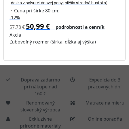
doska z polyuretánovej peny (nižšia stredná hustota)
· Cena pri šírke 80 cm:
-12%
50,99 €
57,78 €
·
podrobnosti a cenník
Akcia
Ľubovoľný rozmer (šírka, dĺžka aj výška)
Doprava zadarmo
Expedícia do 3
pri nákupe nad
pracovných dní
160 €
Renomovaný
Matrace na mieru
slovenský výrobca
Exkluzívne
Online poradňa
prírodné materiály