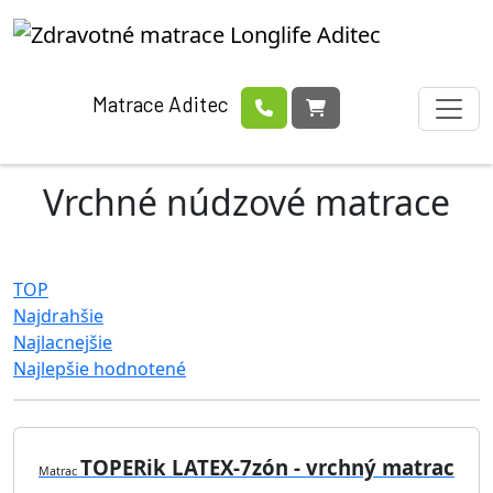
Matrace Aditec
Vrchné núdzové matrace
TOP
Najdrahšie
Najlacnejšie
Najlepšie hodnotené
TOPERik LATEX-7zón - vrchný matrac
Matrac