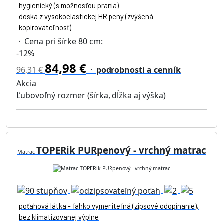
hygienický (s možnosťou prania)
doska z vysokoelastickej HR peny (zvýšená
kopírovateľnosť)
· Cena pri šírke 80 cm:
-12%
84,98 €
96,31 €
·
podrobnosti a cenník
Akcia
Ľubovoľný rozmer (šírka, dĺžka aj výška)
TOPERik PURpenový - vrchný matrac
Matrac
poťahová látka - ľahko vymeniteľná (zipsové odopínanie),
bez klimatizovanej výplne