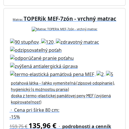
TOPERik MEF-7zón - vrchný matrac
Matrac
poťahová látka - ľahko vymeniteľná (zipsové odopínanie),
hygienický (s možnosťou prania)
doska z termo-elastickej pamäťovej peny MEF (zvýšená
kopírovateľnosť)
· Cena pri šírke 80 cm:
-15%
135,96 €
159,75 €
·
podrobnosti a cenník