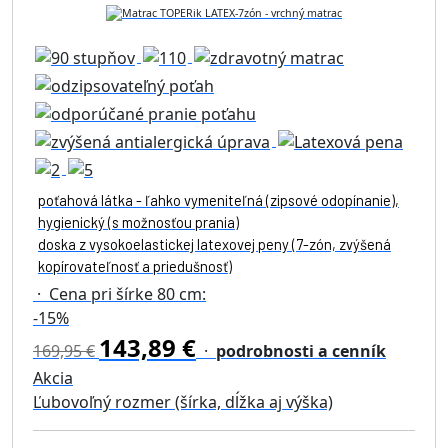
poťahová látka - ľahko vymeniteľná (zipsové odopínanie),
hygienický (s možnosťou prania)
doska z vysokoelastickej latexovej peny (7-zón, zvýšená
kopírovateľnosť a priedušnosť)
· Cena pri šírke 80 cm:
-15%
143,89 €
169,95 €
·
podrobnosti a cenník
Akcia
Ľubovoľný rozmer (šírka, dĺžka aj výška)