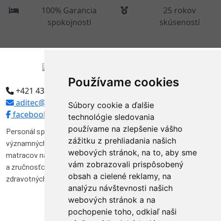
100% Garancia
25 rokov
spokojnosti
skúseností
Používame cookies
+421 43 5594304
aditec@aditec.sk
Súbory cookie a ďalšie
facebook
technológie sledovania
používame na zlepšenie vášho
Personál spoločnosti Aditec tvoria odborníci, ktorí pôsobili vo
zážitku z prehliadania našich
významných funkciách v niekoľkých spoločnostiach na výrobu
webových stránok, na to, aby sme
matracov na Slovensku. Svojimi vedomosťami, skúsenosťami
vám zobrazovali prispôsobený
a zručnosťou značnou mierou prispeli k vývoju a kvalite výroby
obsah a cielené reklamy, na
zdravotných matracov na Slovensku.
analýzu návštevnosti našich
webových stránok a na
pochopenie toho, odkiaľ naši