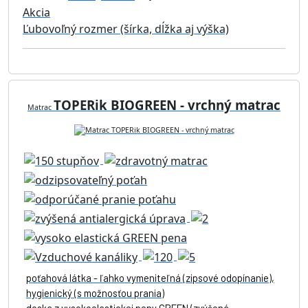
Akcia
Ľubovoľný rozmer (šírka, dĺžka aj výška)
TOPERik BIOGREEN - vrchný matrac
Matrac
poťahová látka - ľahko vymeniteľná (zipsové odopínanie),
hygienický (s možnosťou prania)