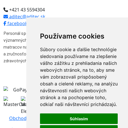
+421 43 5594304
aditec@aditec.sk
facebook
Personál spoločnosti Aditec tvoria odborníci, ktorí pôsobili vo
Používame cookies
významných funkciách v niekoľkých spoločnostiach na výrobu
matracov na Slovensku. Svojimi vedomosťami, skúsenosťami
Súbory cookie a ďalšie technológie
a zručnosťou značnou mierou prispeli k vývoju a kvalite výroby
sledovania používame na zlepšenie
zdravotných matracov na Slovensku.
vášho zážitku z prehliadania našich
webových stránok, na to, aby sme
vám zobrazovali prispôsobený
obsah a cielené reklamy, na analýzu
návštevnosti našich webových
stránok a na pochopenie toho,
odkiaľ naši návštevníci prichádzajú.
Obchodné podmienky
|
Ochrana osobných údajov
Súhlasím