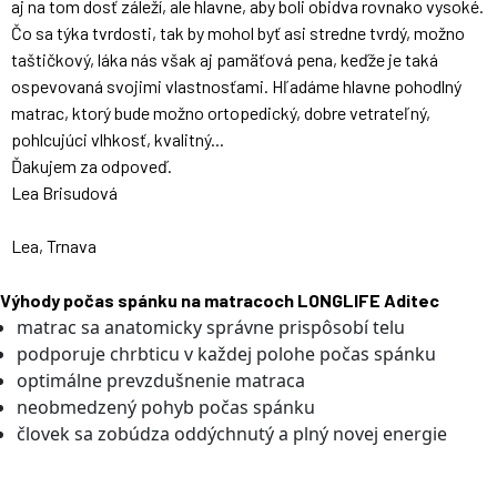
aj na tom dosť záleží, ale hlavne, aby boli obidva rovnako vysoké.
Čo sa týka tvrdosti, tak by mohol byť asi stredne tvrdý, možno
taštičkový, láka nás však aj pamäťová pena, keďže je taká
ospevovaná svojimi vlastnosťami. Hľadáme hlavne pohodlný
matrac, ktorý bude možno ortopedický, dobre vetrateľný,
pohlcujúci vlhkosť, kvalitný...
Ďakujem za odpoveď.
Lea Brisudová
Lea, Trnava
Výhody počas spánku na matracoch LONGLIFE Aditec
matrac sa anatomicky správne prispôsobí telu
podporuje chrbticu v každej polohe počas spánku
optimálne prevzdušnenie matraca
neobmedzený pohyb počas spánku
človek sa zobúdza oddýchnutý a plný novej energie