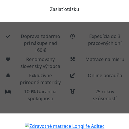
Doprava zadarmo
Expedícia do 3
pri nákupe nad
pracovných dní
160 €
Renomovaný
Matrace na mieru
slovenský výrobca
Exkluzívne
Online poradňa
prírodné materiály
100% Garancia
25 rokov
spokojnosti
skúseností