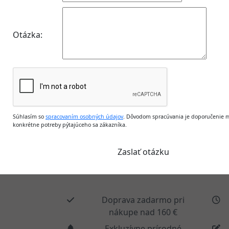
Otázka:
Súhlasím so
spracovaním osobných údajov
. Dôvodom spracúvania je doporučenie m
konkrétne potreby pýtajúceho sa zákazníka.
Doprava zadarmo pri
nákupe nad 160 €
Exkluzívne prírodné