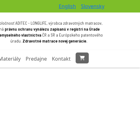
English
Slovensky
oločnosť ADITEC - LONGLIFE, výrobca zdravotných matracov,
má
právnu ochranu vynálezu zapísanú v registri na Úrade
iemyselného vlastníctva
ČR a SR a Európskeho patentového
úradu.
Zdravotné matrace novej generácie.
Materiály
Predajne
Kontakt