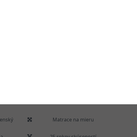
enský
Matrace na mieru
ia
25 rokov skúseností