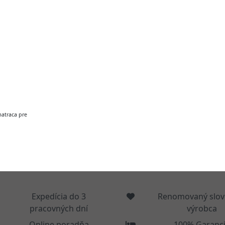
atraca pre
Expedícia do 3
Renomovaný slov
pracovných dní
výrobca
Online poradňa
100% Garanc