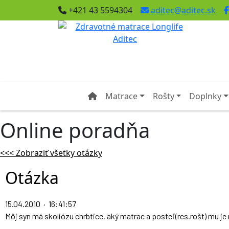
+421 43 5594304
aditec@aditec.sk
Matrace
Rošty
Doplnky
Online poradňa
<<< Zobraziť všetky otázky
Otázka
15.04.2010 · 16:41:57
Môj syn má skoliózu chrbtice, aký matrac a posteľ(res.rošt) mu je