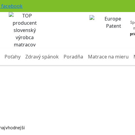
facebook
Sp
pr
Poťahy
Zdravý spánok
Poradňa
Matrace na mieru
 najvhodnejší