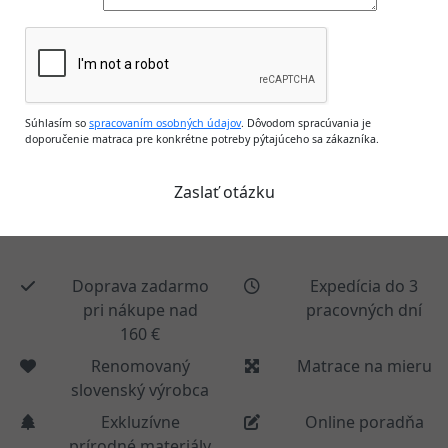
Súhlasím so
spracovaním osobných údajov
. Dôvodom spracúvania je
doporučenie matraca pre konkrétne potreby pýtajúceho sa zákazníka.
Doprava zadarmo
Expedícia do 3
pri nákupe nad
pracovných dní
160 €
Renomovaný
Matrace na mieru
slovenský výrobca
Exkluzívne
Online poradňa
prírodné materiály