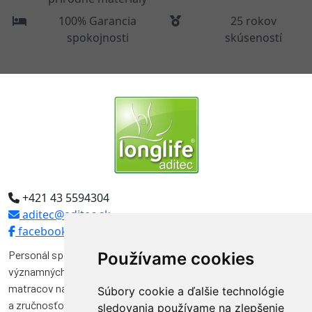
100% Garancia
25 rokov
spokojnosti
skúseností
+421 43 5594304
aditec@aditec.sk
facebook
Personál spoločnosti Aditec tvoria odborníci, ktorí pôsobili vo
Používame cookies
významných funkciách v niekoľkých spoločnostiach na výrobu
matracov na Slovensku. Svojimi vedomosťami, skúsenosťami
Súbory cookie a ďalšie technológie
a zručnosťou značnou mierou prispeli k vývoju a kvalite výroby
sledovania používame na zlepšenie