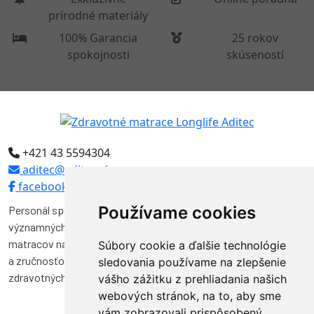
prírodné materiály
100% Garancia
25 rokov
spokojnosti
skúseností
+421 43 5594304
aditec@aditec.sk
facebook
Používame cookies
Personál spoločnosti Aditec tvoria odborníci, ktorí pôsobili vo
významných funkciách v niekoľkých spoločnostiach na výrobu
matracov na Slovensku. Svojimi vedomosťami, skúsenosťami
Súbory cookie a ďalšie technológie
a zručnosťou značnou mierou prispeli k vývoju a kvalite výroby
sledovania používame na zlepšenie
zdravotných matracov na Slovensku.
vášho zážitku z prehliadania našich
webových stránok, na to, aby sme
vám zobrazovali prispôsobený