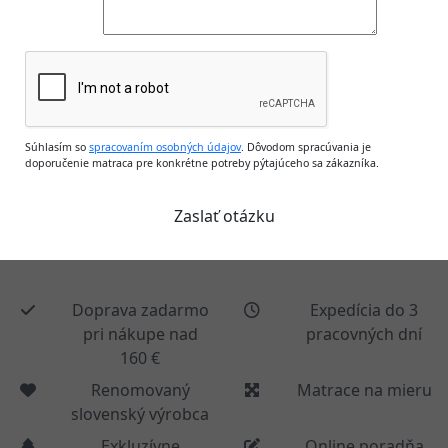
Súhlasím so
spracovaním osobných údajov
. Dôvodom spracúvania je
doporučenie matraca pre konkrétne potreby pýtajúceho sa zákazníka.
Doprava zadarmo
Expedícia do 3
pri nákupe nad
pracovných dní
160 €
Renomovaný
Matrace na mieru
slovenský výrobca
Exkluzívne
Online poradňa