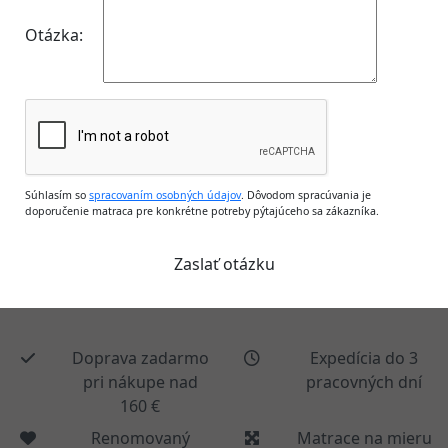
Otázka:
Súhlasím so
spracovaním osobných údajov
. Dôvodom spracúvania je
doporučenie matraca pre konkrétne potreby pýtajúceho sa zákazníka.
Doprava zadarmo
Expedícia do 3
pri nákupe nad
pracovných dní
160 €
Renomovaný
Matrace na mieru