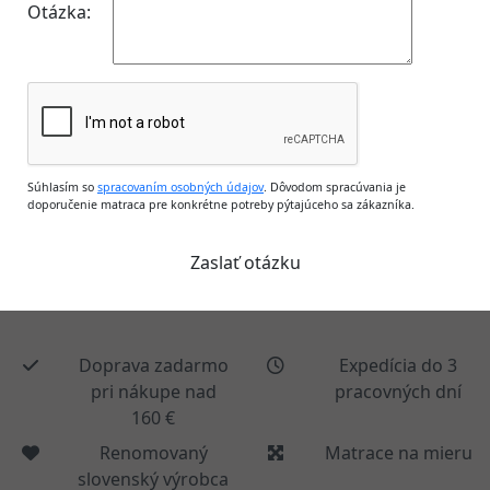
Otázka:
Súhlasím so
spracovaním osobných údajov
. Dôvodom spracúvania je
doporučenie matraca pre konkrétne potreby pýtajúceho sa zákazníka.
Doprava zadarmo
Expedícia do 3
pri nákupe nad
pracovných dní
160 €
Renomovaný
Matrace na mieru
slovenský výrobca