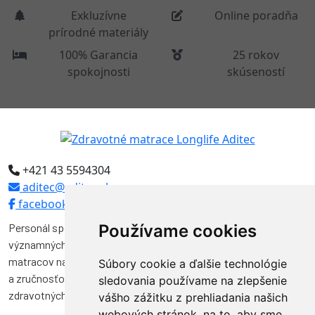
Exkluzívne
Online poradňa
prírodné materiály
100% Garancia
25 rokov
spokojnosti
skúseností
+421 43 5594304
aditec@aditec.sk
facebook
Personál spoločnosti Aditec tvoria odborníci, ktorí pôsobili vo
Používame cookies
významných funkciách v niekoľkých spoločnostiach na výrobu
matracov na Slovensku. Svojimi vedomosťami, skúsenosťami
Súbory cookie a ďalšie technológie
a zručnosťou značnou mierou prispeli k vývoju a kvalite výroby
sledovania používame na zlepšenie
zdravotných matracov na Slovensku.
vášho zážitku z prehliadania našich
webových stránok, na to, aby sme