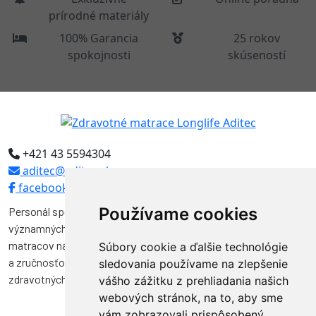
prírodné materiály
100% Garancia
25 rokov
spokojnosti
skúseností
+421 43 5594304
aditec@aditec.sk
facebook
Používame cookies
Personál spoločnosti Aditec tvoria odborníci, ktorí pôsobili vo
významných funkciách v niekoľkých spoločnostiach na výrobu
matracov na Slovensku. Svojimi vedomosťami, skúsenosťami
Súbory cookie a ďalšie technológie
a zručnosťou značnou mierou prispeli k vývoju a kvalite výroby
sledovania používame na zlepšenie
zdravotných matracov na Slovensku.
vášho zážitku z prehliadania našich
webových stránok, na to, aby sme
vám zobrazovali prispôsobený