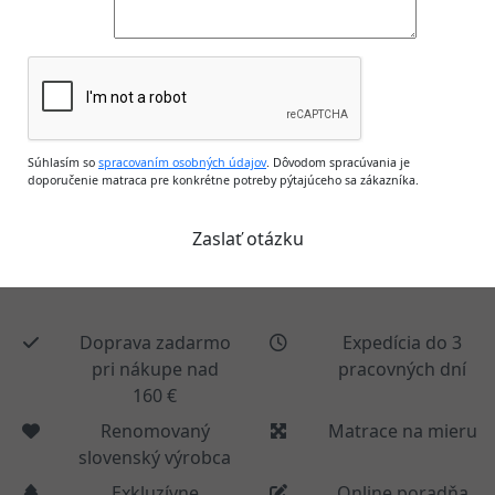
Súhlasím so
spracovaním osobných údajov
. Dôvodom spracúvania je
doporučenie matraca pre konkrétne potreby pýtajúceho sa zákazníka.
Doprava zadarmo
Expedícia do 3
pri nákupe nad
pracovných dní
160 €
Renomovaný
Matrace na mieru
slovenský výrobca
Exkluzívne
Online poradňa