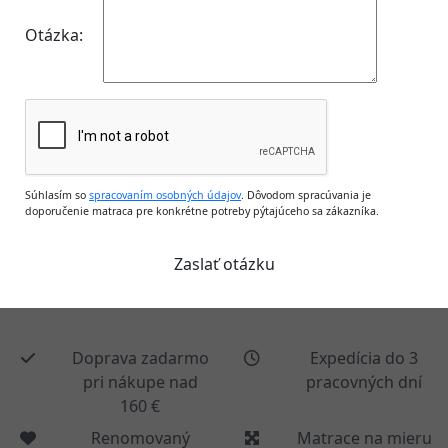
Otázka:
Súhlasím so
spracovaním osobných údajov
. Dôvodom spracúvania je
doporučenie matraca pre konkrétne potreby pýtajúceho sa zákazníka.
Doprava zadarmo
Expedícia do 3
pri nákupe nad
pracovných dní
160 €
Renomovaný
Matrace na mieru