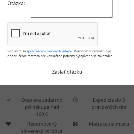
Otázka:
Súhlasím so
spracovaním osobných údajov
. Dôvodom spracúvania je
doporučenie matraca pre konkrétne potreby pýtajúceho sa zákazníka.
Doprava zadarmo
Expedícia do 3
pri nákupe nad
pracovných dní
160 €
Renomovaný
Matrace na mieru
slovenský výrobca