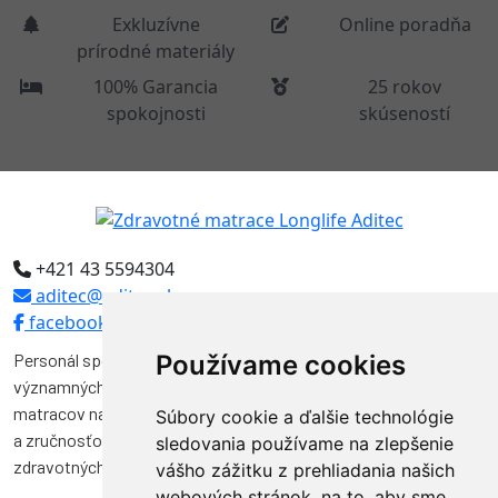
Exkluzívne
Online poradňa
prírodné materiály
100% Garancia
25 rokov
spokojnosti
skúseností
+421 43 5594304
aditec@aditec.sk
facebook
Personál spoločnosti Aditec tvoria odborníci, ktorí pôsobili vo
Používame cookies
významných funkciách v niekoľkých spoločnostiach na výrobu
matracov na Slovensku. Svojimi vedomosťami, skúsenosťami
Súbory cookie a ďalšie technológie
a zručnosťou značnou mierou prispeli k vývoju a kvalite výroby
sledovania používame na zlepšenie
zdravotných matracov na Slovensku.
vášho zážitku z prehliadania našich
webových stránok, na to, aby sme