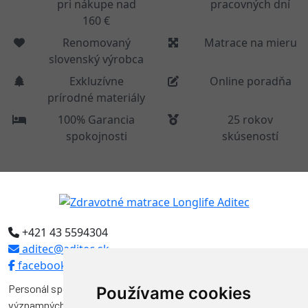
pri nákupe nad
pracovných dní
160 €
Renomovaný
Matrace na mieru
slovenský výrobca
Exkluzívne
Online poradňa
prírodné materiály
100% Garancia
25 rokov
spokojnosti
skúseností
+421 43 5594304
aditec@aditec.sk
facebook
Personál spoločnosti Aditec tvoria odborníci, ktorí pôsobili vo
Používame cookies
významných funkciách v niekoľkých spoločnostiach na výrobu