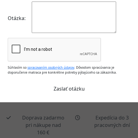
Otázka:
Súhlasím so
spracovaním osobných údajov
. Dôvodom spracúvania je
doporučenie matraca pre konkrétne potreby pýtajúceho sa zákazníka.
Doprava zadarmo
Expedícia do 3
pri nákupe nad
pracovných dní
160 €