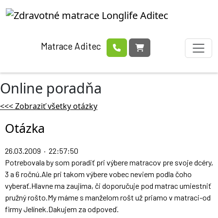
Matrace Aditec
Online poradňa
<<< Zobraziť všetky otázky
Otázka
26.03.2009 · 22:57:50
Potrebovala by som poradiť pri výbere matracov pre svoje dcéry,
3 a 6 ročnú.Ale pri takom výbere vobec neviem podla čoho
vyberať.Hlavne ma zaujíma, či doporučuje pod matrac umiestniť
pružný rošto.My máme s manželom rošt už priamo v matraci-od
firmy Jelínek.Dakujem za odpoveď.