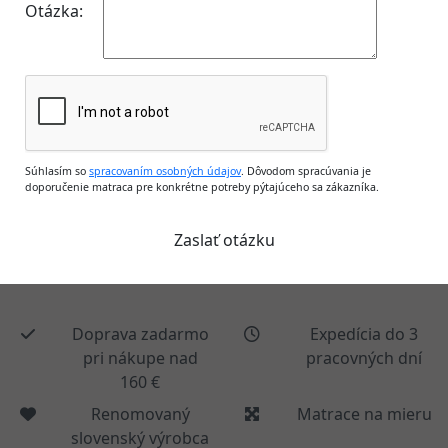
Otázka:
Súhlasím so
spracovaním osobných údajov
. Dôvodom spracúvania je
doporučenie matraca pre konkrétne potreby pýtajúceho sa zákazníka.
Doprava zadarmo
Expedícia do 3
pri nákupe nad
pracovných dní
160 €
Renomovaný
Matrace na mieru
slovenský výrobca