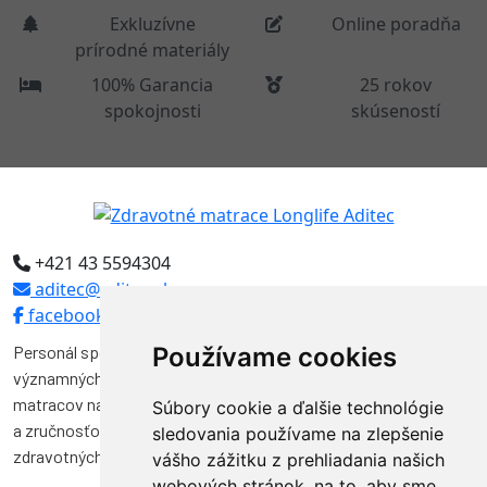
Exkluzívne
Online poradňa
prírodné materiály
100% Garancia
25 rokov
spokojnosti
skúseností
+421 43 5594304
aditec@aditec.sk
facebook
Personál spoločnosti Aditec tvoria odborníci, ktorí pôsobili vo
Používame cookies
významných funkciách v niekoľkých spoločnostiach na výrobu
matracov na Slovensku. Svojimi vedomosťami, skúsenosťami
Súbory cookie a ďalšie technológie
a zručnosťou značnou mierou prispeli k vývoju a kvalite výroby
sledovania používame na zlepšenie
zdravotných matracov na Slovensku.
vášho zážitku z prehliadania našich
webových stránok, na to, aby sme