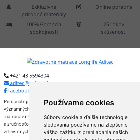
Exkluzívne
Online poradňa
prírodné materiály
100% Garancia
25 rokov
spokojnosti
skúseností
+421 43 5594304
aditec@aditec.sk
facebook
Personál spoločnosti Aditec tvoria odborníci, ktorí pôsobili vo
Používame cookies
významných funkciách v niekoľkých spoločnostiach na výrobu
matracov na Slovensku. Svojimi vedomosťami, skúsenosťami
Súbory cookie a ďalšie technológie
a zručnosťou značnou mierou prispeli k vývoju a kvalite výroby
sledovania používame na zlepšenie
zdravotných matracov na Slovensku.
vášho zážitku z prehliadania našich
webových stránok, na to, aby sme