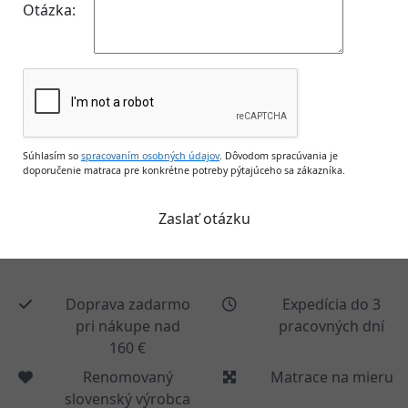
Otázka:
Súhlasím so
spracovaním osobných údajov
. Dôvodom spracúvania je
doporučenie matraca pre konkrétne potreby pýtajúceho sa zákazníka.
Doprava zadarmo
Expedícia do 3
pri nákupe nad
pracovných dní
160 €
Renomovaný
Matrace na mieru
slovenský výrobca