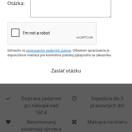
Otázka:
Súhlasím so
spracovaním osobných údajov
. Dôvodom spracúvania je
doporučenie matraca pre konkrétne potreby pýtajúceho sa zákazníka.
Doprava zadarmo
Expedícia do 3
pri nákupe nad
pracovných dní
160 €
Renomovaný
Matrace na mieru
slovenský výrobca