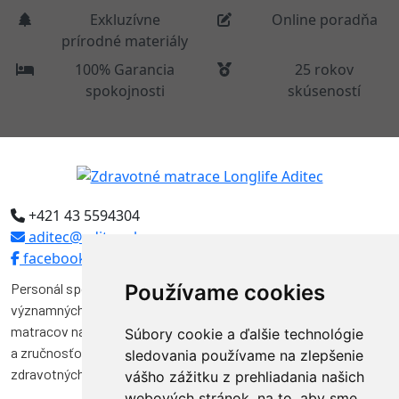
Exkluzívne
Online poradňa
prírodné materiály
100% Garancia
25 rokov
spokojnosti
skúseností
+421 43 5594304
aditec@aditec.sk
facebook
Personál spoločnosti Aditec tvoria odborníci, ktorí pôsobili vo
Používame cookies
významných funkciách v niekoľkých spoločnostiach na výrobu
matracov na Slovensku. Svojimi vedomosťami, skúsenosťami
Súbory cookie a ďalšie technológie
a zručnosťou značnou mierou prispeli k vývoju a kvalite výroby
sledovania používame na zlepšenie
zdravotných matracov na Slovensku.
vášho zážitku z prehliadania našich
webových stránok, na to, aby sme