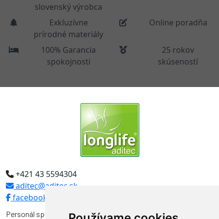
slovenský výrobca
Exkluzívne
Online poradňa
prírodné materiály
100% Garancia
25 rokov
spokojnosti
skúseností
+421 43 5594304
aditec@aditec.sk
facebook
Personál spoločnosti Aditec tvoria odborníci, ktorí pôsobili vo
Používame cookies