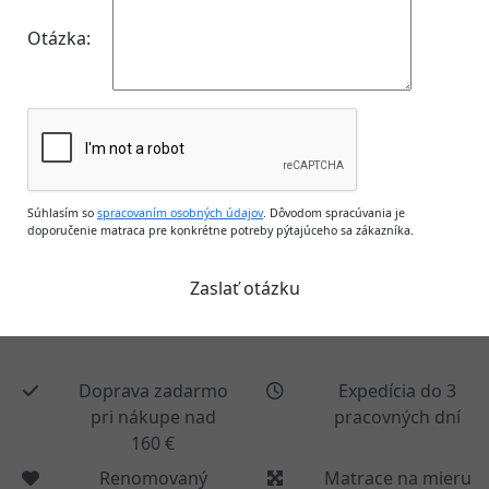
Otázka:
Súhlasím so
spracovaním osobných údajov
. Dôvodom spracúvania je
doporučenie matraca pre konkrétne potreby pýtajúceho sa zákazníka.
Doprava zadarmo
Expedícia do 3
pri nákupe nad
pracovných dní
160 €
Renomovaný
Matrace na mieru