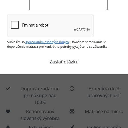
Súhlasím so
spracovaním osobných údajov
. Dôvodom spracúvania je
doporučenie matraca pre konkrétne potreby pýtajúceho sa zákazníka.
Doprava zadarmo
Expedícia do 3
pri nákupe nad
pracovných dní
160 €
Renomovaný
Matrace na mieru
slovenský výrobca
Exkluzívne
Online poradňa