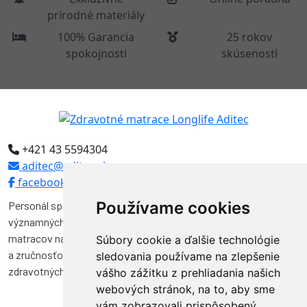
prírodné materiály
100% Garancia
25 rokov
spokojnosti
skúseností
+421 43 5594304
aditec@aditec.sk
facebook
Používame cookies
Personál spoločnosti Aditec tvoria odborníci, ktorí pôsobili vo
významných funkciách v niekoľkých spoločnostiach na výrobu
matracov na Slovensku. Svojimi vedomosťami, skúsenosťami
Súbory cookie a ďalšie technológie
a zručnosťou značnou mierou prispeli k vývoju a kvalite výroby
sledovania používame na zlepšenie
zdravotných matracov na Slovensku.
vášho zážitku z prehliadania našich
webových stránok, na to, aby sme
vám zobrazovali prispôsobený