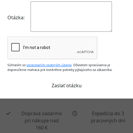
Otázka:
Súhlasím so
spracovaním osobných údajov
. Dôvodom spracúvania je
doporučenie matraca pre konkrétne potreby pýtajúceho sa zákazníka.
Doprava zadarmo
Expedícia do 3
pri nákupe nad
pracovných dní
160 €