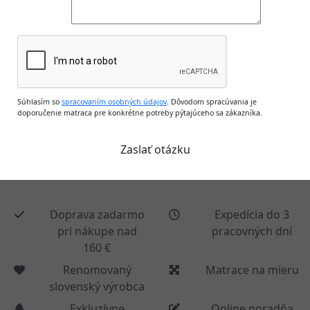
Súhlasím so
spracovaním osobných údajov
. Dôvodom spracúvania je
doporučenie matraca pre konkrétne potreby pýtajúceho sa zákazníka.
Doprava zadarmo
Expedícia do 3
pri nákupe nad
pracovných dní
160 €
Renomovaný
Matrace na mieru
slovenský výrobca
Exkluzívne
Online poradňa