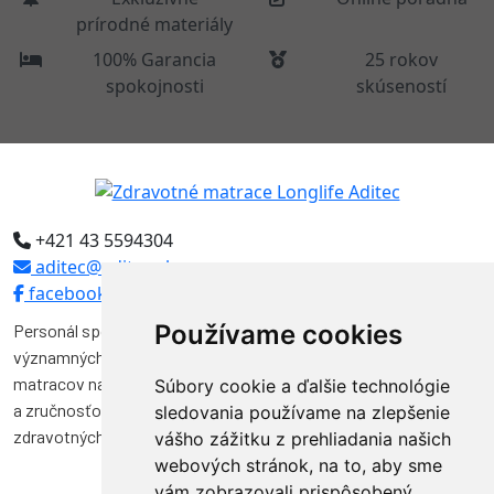
prírodné materiály
100% Garancia
25 rokov
spokojnosti
skúseností
+421 43 5594304
aditec@aditec.sk
facebook
Používame cookies
Personál spoločnosti Aditec tvoria odborníci, ktorí pôsobili vo
významných funkciách v niekoľkých spoločnostiach na výrobu
matracov na Slovensku. Svojimi vedomosťami, skúsenosťami
Súbory cookie a ďalšie technológie
a zručnosťou značnou mierou prispeli k vývoju a kvalite výroby
sledovania používame na zlepšenie
zdravotných matracov na Slovensku.
vášho zážitku z prehliadania našich
webových stránok, na to, aby sme
vám zobrazovali prispôsobený