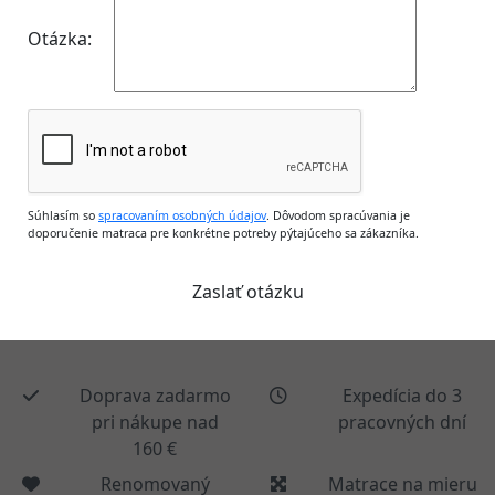
Otázka:
Súhlasím so
spracovaním osobných údajov
. Dôvodom spracúvania je
doporučenie matraca pre konkrétne potreby pýtajúceho sa zákazníka.
Doprava zadarmo
Expedícia do 3
pri nákupe nad
pracovných dní
160 €
Renomovaný
Matrace na mieru