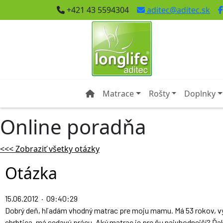
+421 43 5594304
aditec@aditec.sk
Matrace
Rošty
Doplnky
Online poradňa
<<< Zobraziť všetky otázky
Otázka
15.06.2012 · 09:40:29
Dobrý deň, hľadám vhodný matrac pre moju mamu. Má 53 rokov, vys
chrbtica, má sedavú prácu. Aký matrac je pre ňu najvhodnejší? Ďa