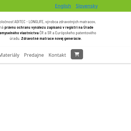
English
Slovensky
oločnosť ADITEC - LONGLIFE, výrobca zdravotných matracov,
má
právnu ochranu vynálezu zapísanú v registri na Úrade
iemyselného vlastníctva
ČR a SR a Európskeho patentového
úradu.
Zdravotné matrace novej generácie.
Materiály
Predajne
Kontakt