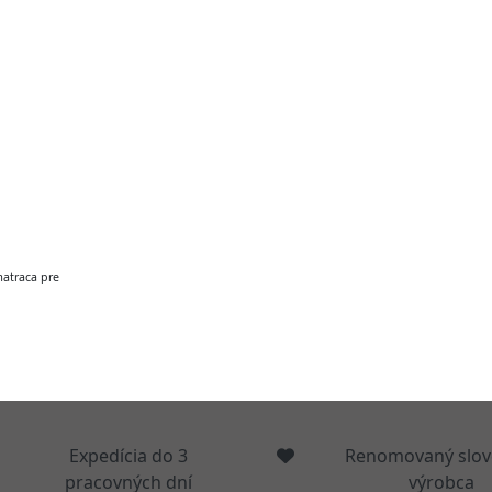
atraca pre
Expedícia do 3
Renomovaný slov
pracovných dní
výrobca