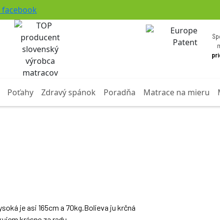
facebook
Sp
pr
Poťahy
Zdravý spánok
Poradňa
Matrace na mieru
oká je asi 165cm a 70kg.Bolieva ju krčná
kujem krásne za radu.