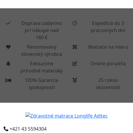
Doprava zadarmo
Expedícia do 3
pri nákupe nad
pracovných dní
160 €
Renomovaný
Matrace na mieru
slovenský výrobca
Exkluzívne
Online poradňa
prírodné materiály
100% Garancia
25 rokov
spokojnosti
skúseností
+421 43 5594304