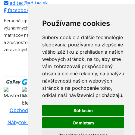
aditec@aditec.sk
facebook
Personál spoločnosti Aditec tvoria odborníci, ktorí pôsobili vo
Používame cookies
významných funkciách v niekoľkých spoločnostiach na výrobu
matracov na Slovensku. Svojimi vedomosťami, skúsenosťami
Súbory cookie a ďalšie technológie
a zručnosťou značnou mierou prispeli k vývoju a kvalite výroby
sledovania používame na zlepšenie
zdravotných matracov na Slovensku.
vášho zážitku z prehliadania našich
webových stránok, na to, aby sme
vám zobrazovali prispôsobený
obsah a cielené reklamy, na analýzu
návštevnosti našich webových
stránok a na pochopenie toho,
odkiaľ naši návštevníci prichádzajú.
Obchodné podmienky
|
Ochrana osobných údajov
Súhlasím
Nábytok Sosna
| Webstránky vytvoril
www.Aweb.sk -
Odmietam
tvorba web stránok