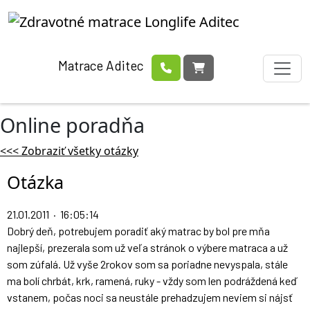
Matrace Aditec
Online poradňa
<<< Zobraziť všetky otázky
Otázka
21.01.2011 · 16:05:14
Dobrý deň, potrebujem poradiť aký matrac by bol pre mňa
najlepší, prezerala som už veľa stránok o výbere matraca a už
som zúfalá. Už vyše 2rokov som sa poriadne nevyspala, stále
ma bolí chrbát, krk, ramená, ruky - vždy som len podráždená keď
vstanem, počas noci sa neustále prehadzujem neviem si nájsť