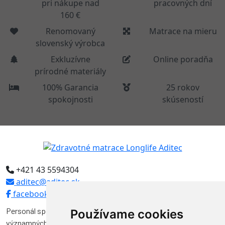
pri nákupe nad
pracovných dní
160 €
Renomovaný
Matrace na mieru
slovenský výrobca
Exkluzívne
Online poradňa
prírodné materiály
100% Garancia
25 rokov
spokojnosti
skúseností
+421 43 5594304
aditec@aditec.sk
facebook
Personál spoločnosti Aditec tvoria odborníci, ktorí pôsobili vo
Používame cookies
významných funkciách v niekoľkých spoločnostiach na výrobu