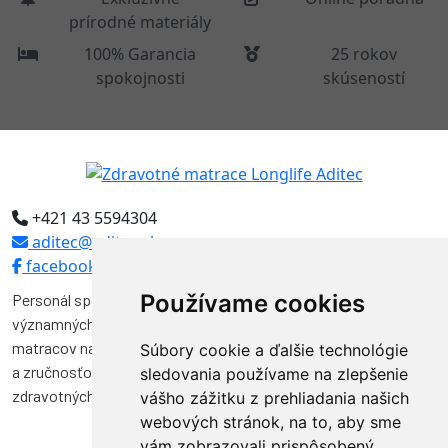
prírodné materiály
100% Garancia
25 rokov
spokojnosti
skúseností
+421 43 5594304
aditec@aditec.sk
facebook
Používame cookies
Personál spoločnosti Aditec tvoria odborníci, ktorí pôsobili vo
významných funkciách v niekoľkých spoločnostiach na výrobu
matracov na Slovensku. Svojimi vedomosťami, skúsenosťami
Súbory cookie a ďalšie technológie
a zručnosťou značnou mierou prispeli k vývoju a kvalite výroby
sledovania používame na zlepšenie
zdravotných matracov na Slovensku.
vášho zážitku z prehliadania našich
webových stránok, na to, aby sme
vám zobrazovali prispôsobený