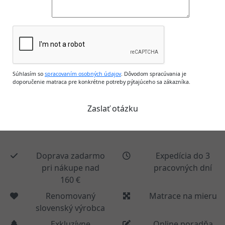
Súhlasím so
spracovaním osobných údajov
. Dôvodom spracúvania je
doporučenie matraca pre konkrétne potreby pýtajúceho sa zákazníka.
Doprava zadarmo
Expedícia do 3
pri nákupe nad
pracovných dní
160 €
Renomovaný
Matrace na mieru
slovenský výrobca
Exkluzívne
Online poradňa