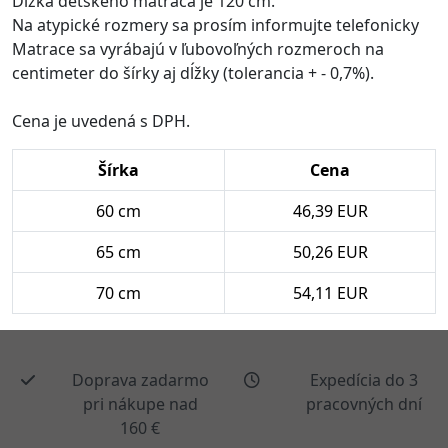
Dĺžka detského matraca je 120 cm.
Na atypické rozmery sa prosím informujte telefonicky
Matrace sa vyrábajú v ľubovoľných rozmeroch na
centimeter do šírky aj dĺžky (tolerancia + - 0,7%).
Cena je uvedená s DPH.
Šírka
Cena
60 cm
46,39 EUR
65 cm
50,26 EUR
70 cm
54,11 EUR
Doprava zadarmo
Expedícia do 3
pri nákupe nad
pracovných dní
160 €