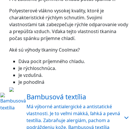
Polyesterové vlákno vysokej kvality, ktoré je
charakteristické rýchlym schnutím. Svojimi
vlastnosťami tak zabezpečuje rýchle odparovanie vody
a prepúšťa vzduch. Vďaka tejto vlastnosti tkanina
počas spánku príjemne chladí.
Aké sú výhody tkaniny Coolmax?
Dáva pocit príjemného chladu.
Je rýchloschnúca.
Je vzdušná.
Je pohodlná
Bambusová textília
Má výborné antialergické a antistatické
vlastnosti. Je to veľmi mäkká, ľahká a pevná
textília. Zabraňuje alergiám, pachom a
podráždeniu kože. Bambusová textília