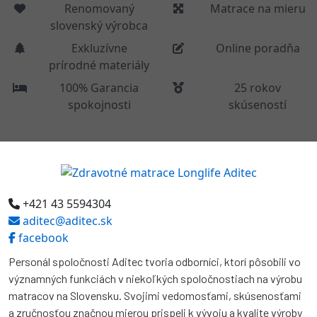
Renomovaný
Matrace na mieru
slovenský výrobca
Exkluzívne
Online poradňa
prírodné materiály
100% Garancia
25 rokov
spokojnosti
skúseností
+421 43 5594304
aditec@aditec.sk
facebook
Personál spoločnosti Aditec tvoria odborníci, ktorí pôsobili vo
významných funkciách v niekoľkých spoločnostiach na výrobu
matracov na Slovensku. Svojimi vedomosťami, skúsenosťami
a zručnosťou značnou mierou prispeli k vývoju a kvalite výroby