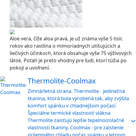
Aloe vera, číže aloa pravá, je už známa vyše 5 tisíc
rokov ako rastlina o mimoriadnych utišujúcich a
liečivých účinkoch, ktorá obsahuje vyše 75 výživových
látok. Poťah je preto vhodný pre ľudí, ktorí túžia po
pokoji a uvoľnení.
Thermolite-Coolmax
Zimná/letná strana. Thermolite - jedinečná
tkanina, ktorá bola vyrobená tak, aby zvýšila
komfort spánku v chladnejšom počasí.
Špeciálne termické vlastnosti vlákna
Thermolite zaisťujú lepšie tepelnoizolačné
vlastnosti tkaniny. Coolmax - pre zaistenie
príjemného chladu počas spánku v letnom