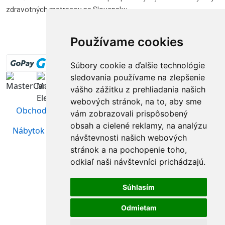
zdravotných matracov na Slovensku.
Používame cookies
Súbory cookie a ďalšie technológie
sledovania používame na zlepšenie
vášho zážitku z prehliadania našich
webových stránok, na to, aby sme
Obchodné podmienky
|
Ochrana osobných údajov
vám zobrazovali prispôsobený
obsah a cielené reklamy, na analýzu
Nábytok Sosna
| Webstránky vytvoril
www.Aweb.sk -
návštevnosti našich webových
tvorba web stránok
stránok a na pochopenie toho,
odkiaľ naši návštevníci prichádzajú.
Súhlasím
Odmietam