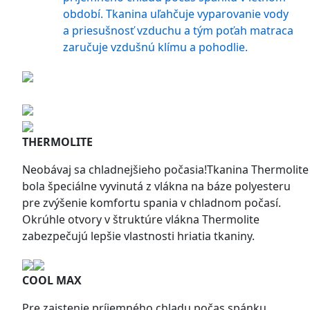
období. Tkanina uľahčuje vyparovanie vody
a priesušnosť vzduchu a tým poťah matraca
zaručuje vzdušnú klímu a pohodlie.
THERMOLITE
Neobávaj sa chladnejšieho počasia!Tkanina Thermolite
bola špeciálne vyvinutá z vlákna na báze polyesteru
pre zvýšenie komfortu spania v chladnom počasí.
Okrúhle otvory v štruktúre vlákna Thermolite
zabezpečujú lepšie vlastnosti hriatia tkaniny.
COOL MAX
Pre zaistenie príjemného chladu počas spánku ...