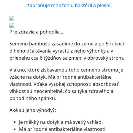
zabraňuje množeniu baktérií a plesní.
Pre zdravie a pohodlie ...
Semeno bambusu zasadíme do zeme a po 5 rokoch
dlhého očakávania vyrastú z neho výhonky a v
priebehu cca 6 týždňov sa zmení v obrovský strom.
Vlákno, ktoré získavame z toho cenného stromu je
vzácne na dotyk. Má prírodné antibakteriálne
vlastnosti. Vďaka vysokej schopnosti absorbovať
vlhkosť sú neoceniteľné, čo sa týka zdravého a
pohodlného spánku.
Aké sú jeho výhody?:
Je mäkký na dotyk a má svetlý vzhľad.
Má prírodné antibakteriálne vlastnosti.